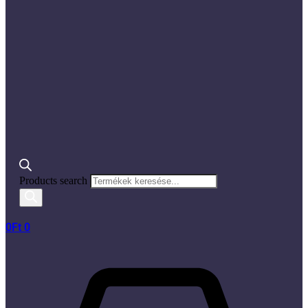
Products search
0
Ft
0