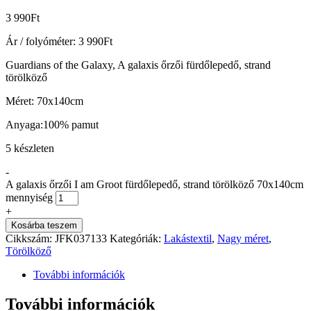
3 990
Ft
Ár / folyóméter:
3 990
Ft
Guardians of the Galaxy, A galaxis őrzői fürdőlepedő, strand
törölköző
Méret: 70x140cm
Anyaga:100% pamut
5 készleten
-
A galaxis őrzői I am Groot fürdőlepedő, strand törölköző 70x140cm
mennyiség
+
Kosárba teszem
Cikkszám:
JFK037133
Kategóriák:
Lakástextil
,
Nagy méret
,
Törölköző
További információk
További információk