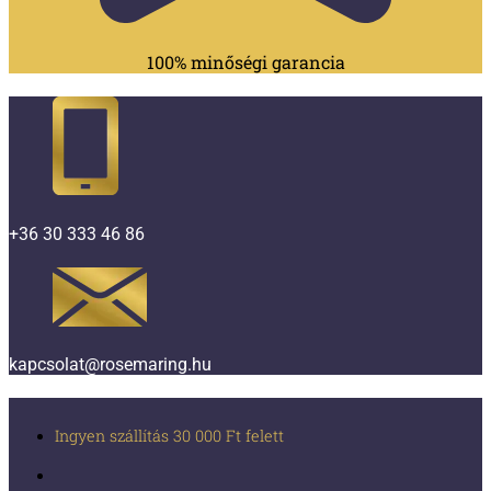
100% minőségi garancia
+36 30 333 46 86
kapcsolat@rosemaring.hu
Ingyen szállítás 30 000 Ft felett