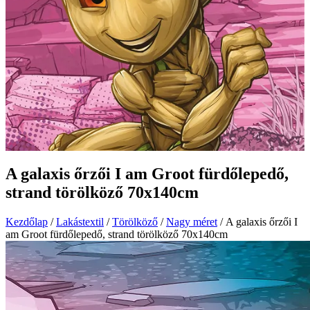
A galaxis őrzői I am Groot fürdőlepedő,
strand törölköző 70x140cm
Kezdőlap
/
Lakástextil
/
Törölköző
/
Nagy méret
/ A galaxis őrzői I
am Groot fürdőlepedő, strand törölköző 70x140cm