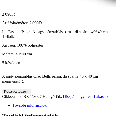
2 090
Ft
Ár / folyóméter:
2 090
Ft
La Casa de Papel, A nagy pénzrablás párna, díszpárna 40*40 cm
Töltött.
Anyaga: 100% poliészter
Mérete: 40*40 cm
5 készleten
-
A nagy pénzrablás Ciao Bella párna, díszpárna 40 x 40 cm
mennyiség
+
Kosárba teszem
Cikkszám:
CBX543027
Kategóriák:
Díszpárna gyerek
,
Lakástextil
További információk