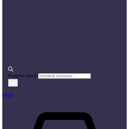
Products search
0
Ft
0