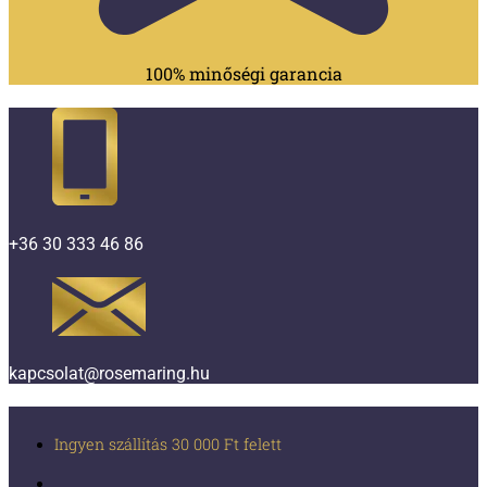
100% minőségi garancia
+36 30 333 46 86
kapcsolat@rosemaring.hu
Ingyen szállítás 30 000 Ft felett