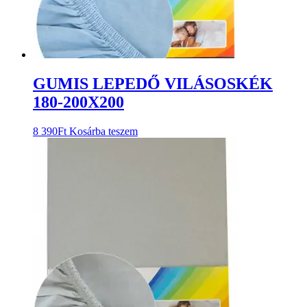
GUMIS LEPEDŐ VILÁSOSKÉK
180-200X200
8 390
Ft
Kosárba teszem