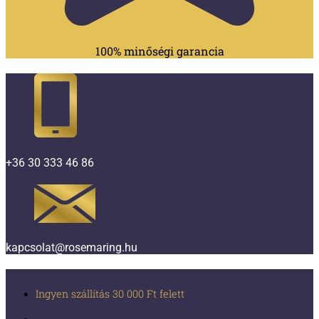
100% minőségi garancia
+36 30 333 46 86
kapcsolat@rosemaring.hu
Ingyen szállítás 30 000 Ft felett