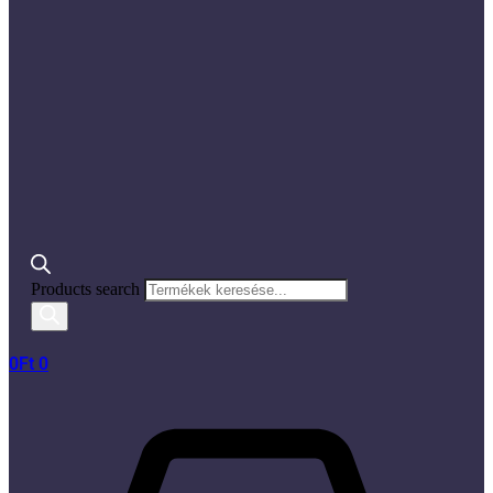
Products search
0
Ft
0