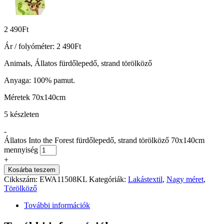
2 490
Ft
Ár / folyóméter:
2 490
Ft
Animals, Állatos fürdőlepedő, strand törölköző
Anyaga: 100% pamut.
Méretek 70x140cm
5 készleten
-
Állatos Into the Forest fürdőlepedő, strand törölköző 70x140cm
mennyiség
+
Kosárba teszem
Cikkszám:
EWA11508KL
Kategóriák:
Lakástextil
,
Nagy méret
,
Törölköző
További információk