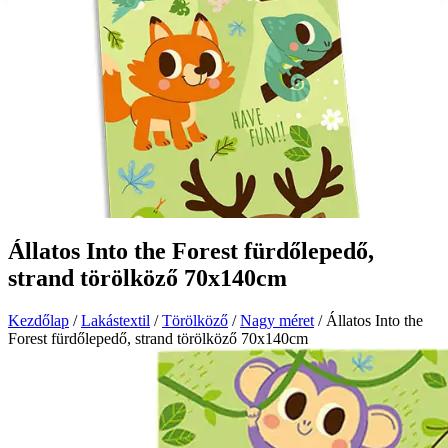
Állatos Into the Forest fürdőlepedő,
strand törölköző 70x140cm
Kezdőlap
/
Lakástextil
/
Törölköző
/
Nagy méret
/ Állatos Into the
Forest fürdőlepedő, strand törölköző 70x140cm