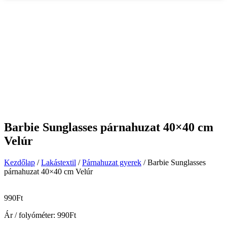
Barbie Sunglasses párnahuzat 40×40 cm
Velúr
Kezdőlap
/
Lakástextil
/
Párnahuzat gyerek
/ Barbie Sunglasses
párnahuzat 40×40 cm Velúr
990
Ft
Ár / folyóméter:
990
Ft