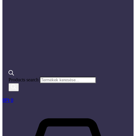
Products search
0
Ft
0