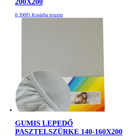
200X200
8 390
Ft
Kosárba teszem
GUMIS LEPEDŐ
PASZTELSZÜRKE 140-160X200