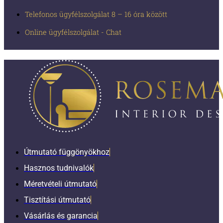
Telefonos ügyfélszolgálat 8 – 16 óra között
Online ügyfélszolgálat - Chat
Útmutató függönyökhoz
Hasznos tudnivalók
Méretvételi útmutató
Tisztítási útmutató
Vásárlás és garancia