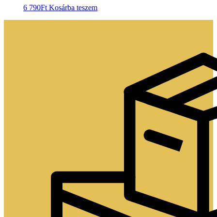
6 790
Ft
Kosárba teszem