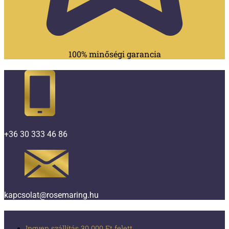
100% minőségi garancia
+36 30 333 46 86
kapcsolat@rosemaring.hu
Ingyen szállítás 30 000 Ft felett