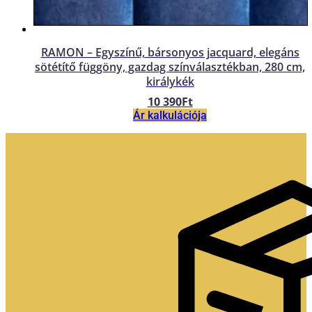
RAMON – Egyszínű, bársonyos jacquard, elegáns
sötétítő függöny, gazdag színválasztékban, 280 cm,
királykék
10 390
Ft
Ár kalkulációja