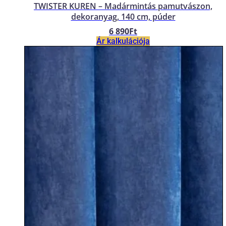
TWISTER KUREN – Madármintás pamutvászon,
dekoranyag, 140 cm, púder
6 890
Ft
Ár kalkulációja