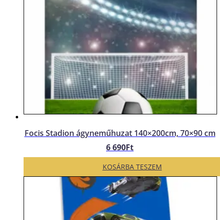
Focis Stadion ágyneműhuzat 140×200cm, 70×90 cm
6 690
Ft
KOSÁRBA TESZEM