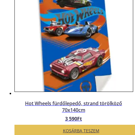
Hot Wheels fürdőlepedő, strand törölköző
70x140cm
3 590
Ft
KOSÁRBA TESZEM