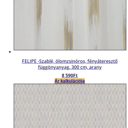
FELIPE -Szablé, ólomzsinóros, fényáteresztő
függönyanyag, 300 cm, arany
8 590
Ft
Ár kalkulációja