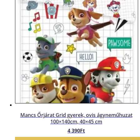
Mancs Őrjárat Grid gyerek, ovis ágyneműhuzat
100×140cm, 40×45 cm
4 390
Ft