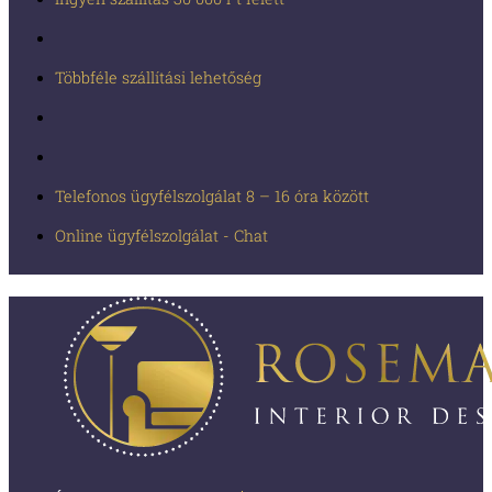
Többféle szállítási lehetőség
Telefonos ügyfélszolgálat 8 – 16 óra között
Online ügyfélszolgálat - Chat