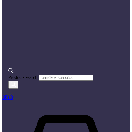
Products search
0
Ft
0