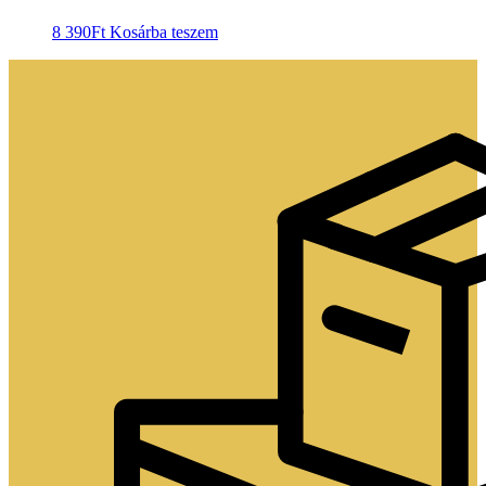
8 390
Ft
Kosárba teszem