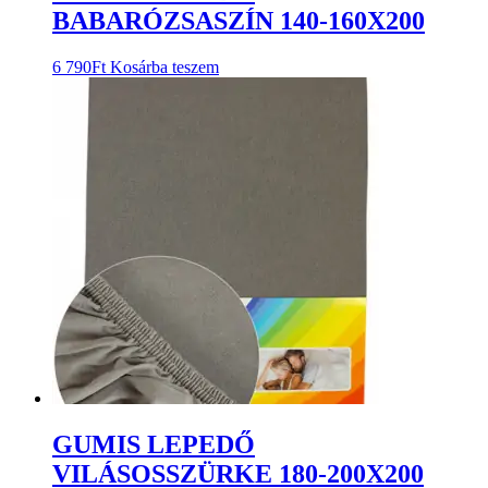
BABARÓZSASZÍN 140-160X200
6 790
Ft
Kosárba teszem
GUMIS LEPEDŐ
VILÁSOSSZÜRKE 180-200X200