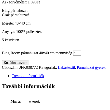
Ár / folyóméter:
1 090
Ft
Bing párnahuzat.
Csak párnahuzat!
Mérete: 40×40 cm
Anyaga: 100% poliészter.
5 készleten
-
Bing Room párnahuzat 40x40 cm mennyiség
+
Kosárba teszem
Cikkszám:
JFK038772
Kategóriák:
Lakástextil
,
Párnahuzat gyerek
További információk
További információk
Minta
gyerek