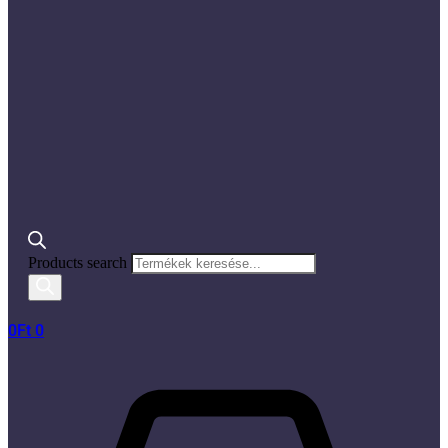
Products search
0
Ft
0