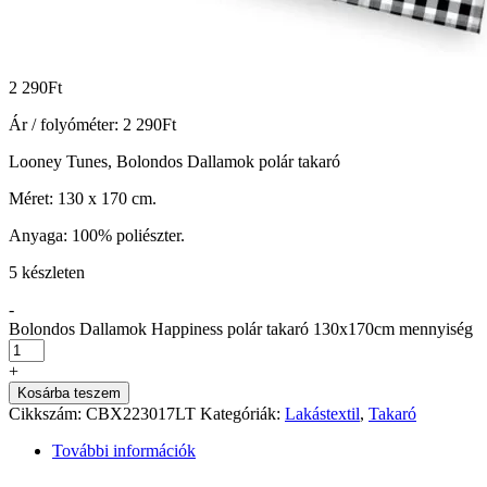
2 290
Ft
Ár / folyóméter:
2 290
Ft
Looney Tunes, Bolondos Dallamok polár takaró
Méret: 130 x 170 cm.
Anyaga: 100% poliészter.
5 készleten
-
Bolondos Dallamok Happiness polár takaró 130x170cm mennyiség
+
Kosárba teszem
Cikkszám:
CBX223017LT
Kategóriák:
Lakástextil
,
Takaró
További információk