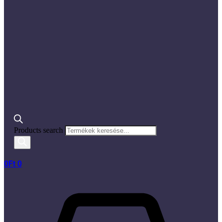
Products search
0
Ft
0