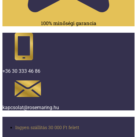
100% minőségi garancia
+36 30 333 46 86
kapcsolat@rosemaring.hu
Ingyen szállítás 30 000 Ft felett