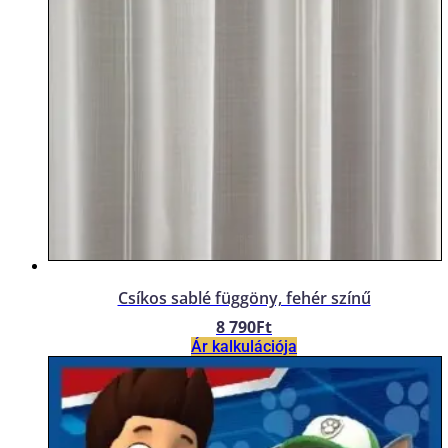
Csíkos sablé függöny, fehér színű
8 790
Ft
Ár kalkulációja