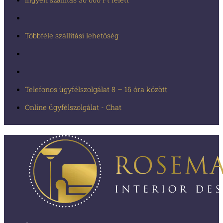
Többféle szállítási lehetőség
Telefonos ügyfélszolgálat 8 – 16 óra között
Online ügyfélszolgálat - Chat