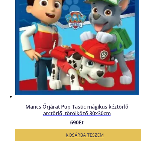
Mancs Őrjárat Pup-Tastic mágikus kéztörlő
arctörlő, törölköző 30x30cm
690
Ft
KOSÁRBA TESZEM