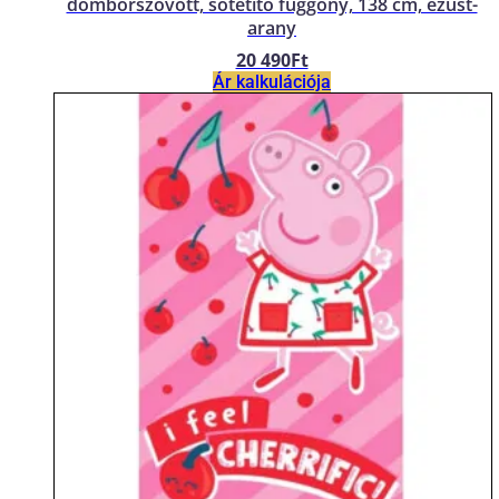
domborszövött, sötétítő függöny, 138 cm, ezüst-
arany
20 490
Ft
Ár kalkulációja