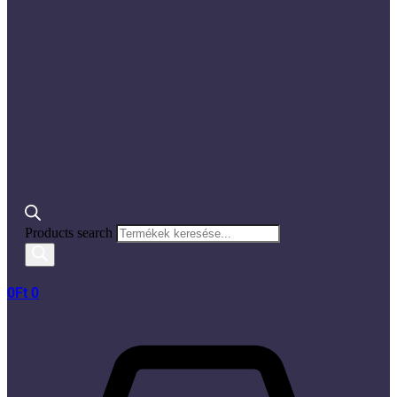
Products search
0
Ft
0