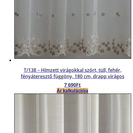
T/138 – Hímzett virágokkal szórt, tüll, fehér,
fényáteresztő függöny, 180 cm, drapp virágos
7 690
Ft
Ár kalkulációja