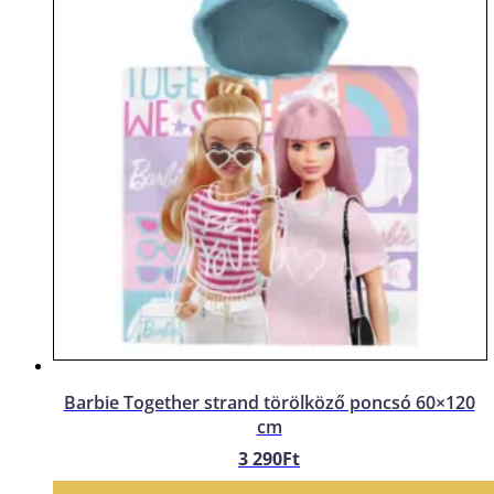
Barbie Together strand törölköző poncsó 60×120
cm
3 290
Ft