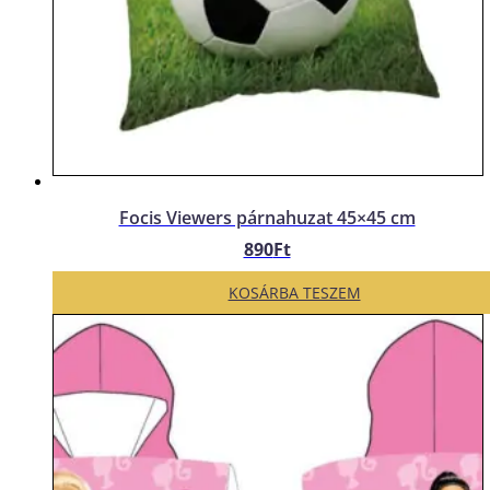
Focis Viewers párnahuzat 45×45 cm
890
Ft
KOSÁRBA TESZEM