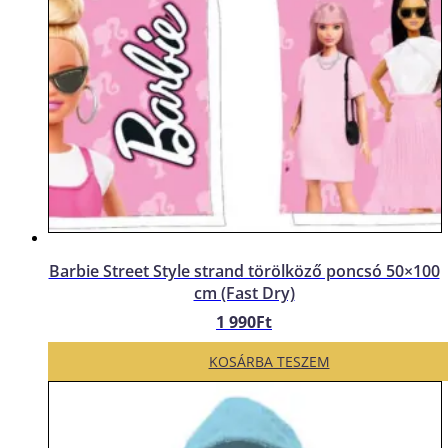
Barbie Street Style strand törölköző poncsó 50×100
cm (Fast Dry)
1 990
Ft
KOSÁRBA TESZEM