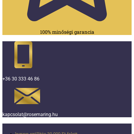
100% minőségi garancia
+36 30 333 46 86
kapcsolat@rosemaring.hu
Ingyen szállítás 30 000 Ft felett