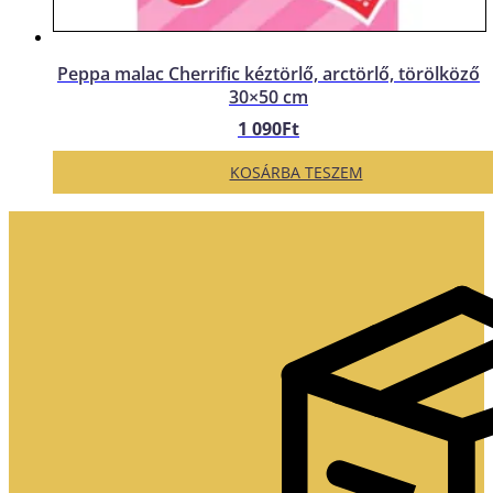
Peppa malac Cherrific kéztörlő, arctörlő, törölköző
30×50 cm
1 090
Ft
KOSÁRBA TESZEM