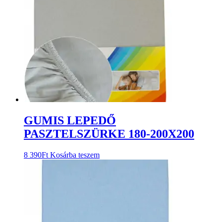
GUMIS LEPEDŐ
PASZTELSZÜRKE 180-200X200
8 390
Ft
Kosárba teszem