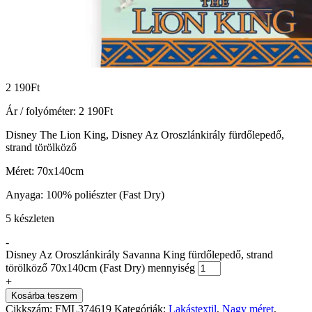
2 190
Ft
Ár / folyóméter:
2 190
Ft
Disney The Lion King, Disney Az Oroszlánkirály fürdőlepedő,
strand törölköző
Méret: 70x140cm
Anyaga: 100% poliészter (Fast Dry)
5 készleten
-
Disney Az Oroszlánkirály Savanna King fürdőlepedő, strand
törölköző 70x140cm (Fast Dry) mennyiség
+
Kosárba teszem
Cikkszám:
FML374619
Kategóriák:
Lakástextil
,
Nagy méret
,