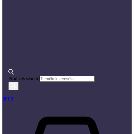
Products search
0
Ft
0