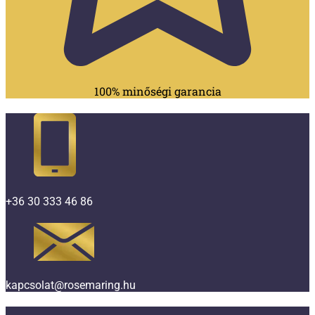
100% minőségi garancia
+36 30 333 46 86
kapcsolat@rosemaring.hu