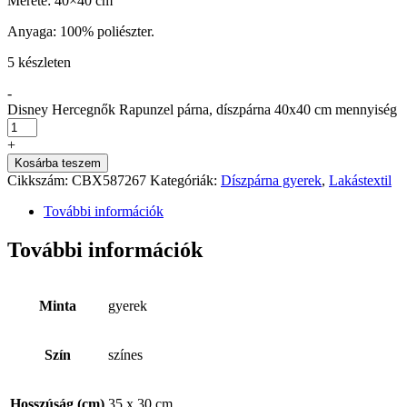
Mérete: 40×40 cm
Anyaga: 100% poliészter.
5 készleten
-
Disney Hercegnők Rapunzel párna, díszpárna 40x40 cm mennyiség
+
Kosárba teszem
Cikkszám:
CBX587267
Kategóriák:
Díszpárna gyerek
,
Lakástextil
További információk
További információk
Minta
gyerek
Szín
színes
Hosszúság (cm)
35 x 30 cm