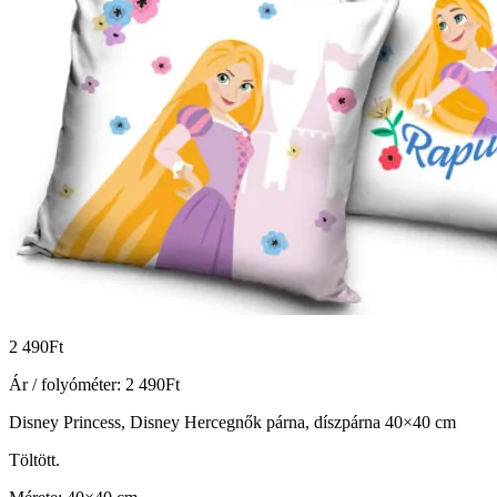
2 490
Ft
Ár / folyóméter:
2 490
Ft
Disney Princess, Disney Hercegnők párna, díszpárna 40×40 cm
Töltött.