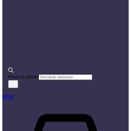
Products search
0
Ft
0