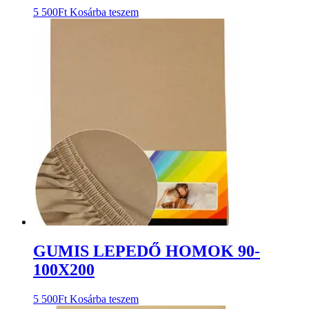
5 500
Ft
Kosárba teszem
GUMIS LEPEDŐ HOMOK 90-
100X200
5 500
Ft
Kosárba teszem