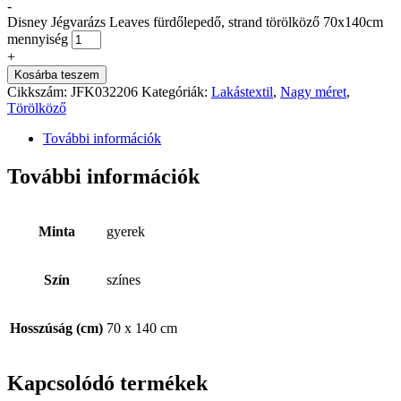
-
Disney Jégvarázs Leaves fürdőlepedő, strand törölköző 70x140cm
mennyiség
+
Kosárba teszem
Cikkszám:
JFK032206
Kategóriák:
Lakástextil
,
Nagy méret
,
Törölköző
További információk
További információk
Minta
gyerek
Szín
színes
Hosszúság (cm)
70 x 140 cm
Kapcsolódó termékek