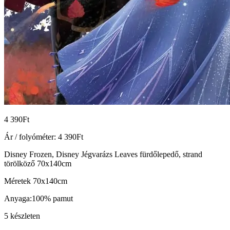
4 390
Ft
Ár / folyóméter:
4 390
Ft
Disney Frozen, Disney Jégvarázs Leaves fürdőlepedő, strand
törölköző 70x140cm
Méretek 70x140cm
Anyaga:100% pamut
5 készleten