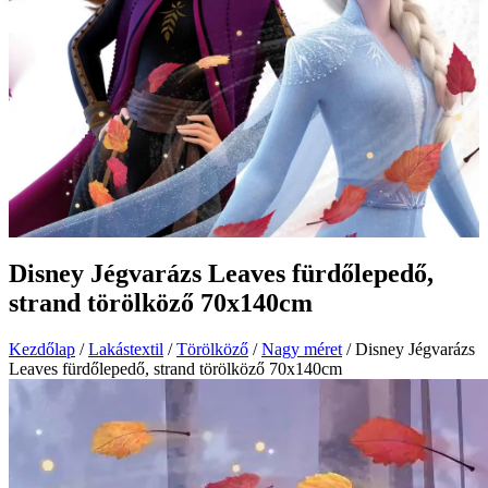
Disney Jégvarázs Leaves fürdőlepedő,
strand törölköző 70x140cm
Kezdőlap
/
Lakástextil
/
Törölköző
/
Nagy méret
/ Disney Jégvarázs
Leaves fürdőlepedő, strand törölköző 70x140cm