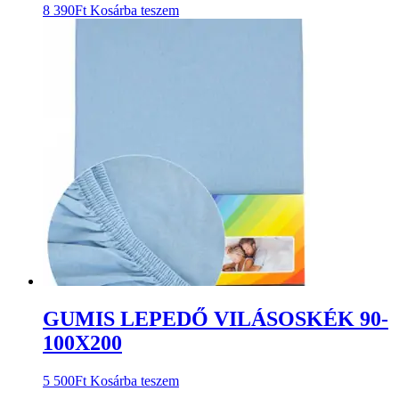
8 390
Ft
Kosárba teszem
GUMIS LEPEDŐ VILÁSOSKÉK 90-
100X200
5 500
Ft
Kosárba teszem