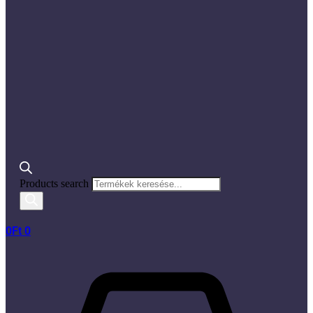
Products search
0
Ft
0