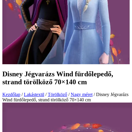
Disney Jégvarázs Wind fürdőlepedő,
strand törölköző 70×140 cm
Kezdőlap
/
Lakástextil
/
Törölköző
/
Nagy méret
/ Disney Jégvarázs
Wind fürdőlepedő, strand törölköző 70×140 cm