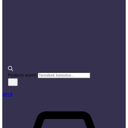
Products search
0
Ft
0