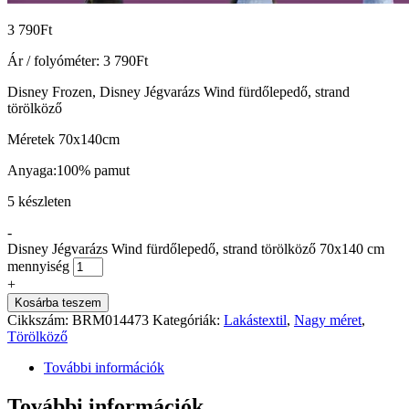
3 790
Ft
Ár / folyóméter:
3 790
Ft
Disney Frozen, Disney Jégvarázs Wind fürdőlepedő, strand
törölköző
Méretek 70x140cm
Anyaga:100% pamut
5 készleten
-
Disney Jégvarázs Wind fürdőlepedő, strand törölköző 70x140 cm
mennyiség
+
Kosárba teszem
Cikkszám:
BRM014473
Kategóriák:
Lakástextil
,
Nagy méret
,
Törölköző
További információk
További információk