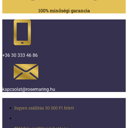
100% minőségi garancia
+36 30 333 46 86
kapcsolat@rosemaring.hu
Ingyen szállítás 30 000 Ft felett