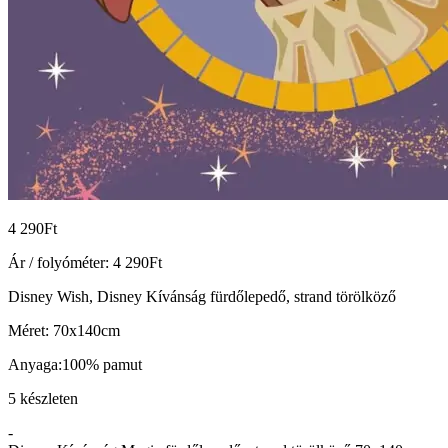
4 290
Ft
Ár / folyóméter:
4 290
Ft
Disney Wish, Disney Kívánság fürdőlepedő, strand törölköző
Méret: 70x140cm
Anyaga:100% pamut
5 készleten
-