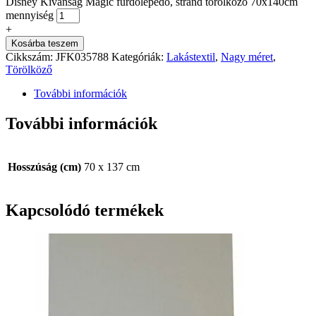
Disney Kívánság Magic fürdőlepedő, strand törölköző 70x140cm
mennyiség
+
Kosárba teszem
Cikkszám:
JFK035788
Kategóriák:
Lakástextil
,
Nagy méret
,
Törölköző
További információk
További információk
Hosszúság (cm)
70 x 137 cm
Kapcsolódó termékek