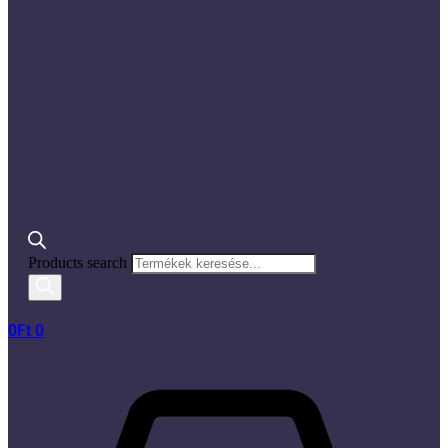
Products search
0
Ft
0