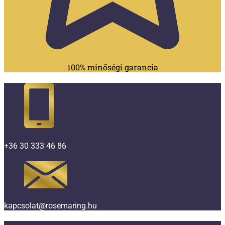
100% minőségi garancia
+36 30 333 46 86
kapcsolat@rosemaring.hu