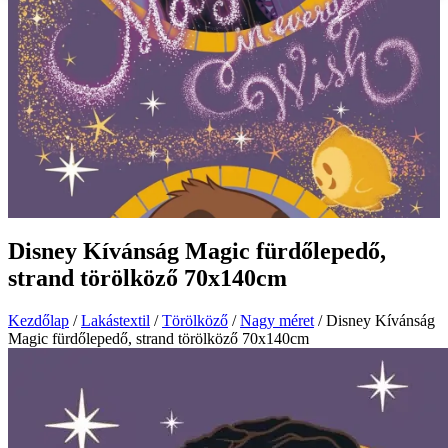
Disney Kívánság Magic fürdőlepedő,
strand törölköző 70x140cm
Kezdőlap
/
Lakástextil
/
Törölköző
/
Nagy méret
/ Disney Kívánság
Magic fürdőlepedő, strand törölköző 70x140cm