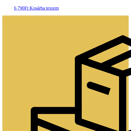
6 790
Ft
Kosárba teszem