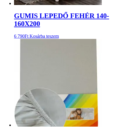
GUMIS LEPEDŐ FEHÉR 140-
160X200
6 790
Ft
Kosárba teszem