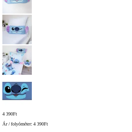
4 390
Ft
Ár / folyóméter:
4 390
Ft