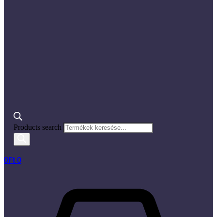
Products search
0
Ft
0