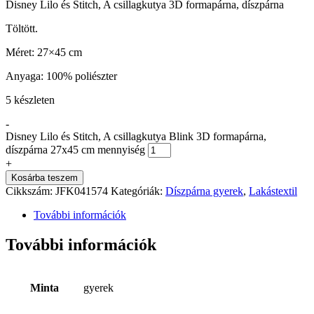
Disney Lilo és Stitch, A csillagkutya 3D formapárna, díszpárna
Töltött.
Méret: 27×45 cm
Anyaga: 100% poliészter
5 készleten
-
Disney Lilo és Stitch, A csillagkutya Blink 3D formapárna,
díszpárna 27x45 cm mennyiség
+
Kosárba teszem
Cikkszám:
JFK041574
Kategóriák:
Díszpárna gyerek
,
Lakástextil
További információk
További információk
Minta
gyerek