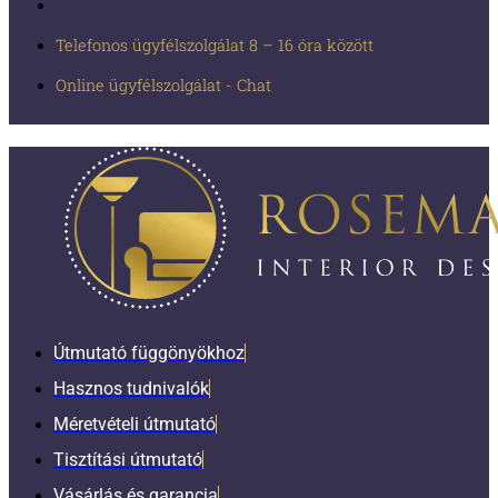
Telefonos ügyfélszolgálat 8 – 16 óra között
Online ügyfélszolgálat - Chat
Útmutató függönyökhoz
Hasznos tudnivalók
Méretvételi útmutató
Tisztítási útmutató
Vásárlás és garancia