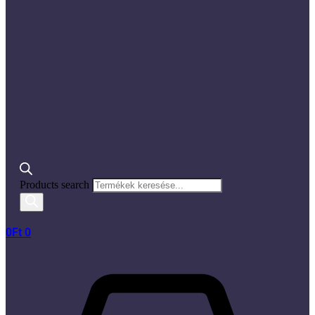
Products search
0
Ft
0