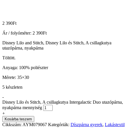
2 390
Ft
Ár / folyóméter:
2 390
Ft
Disney Lilo and Stitch, Disney Lilo és Stitch, A csillagkutya
utazópárna, nyakpárna
Töltött.
Anyaga: 100% poliészter
Mérete: 35×30
5 készleten
-
Disney Lilo és Stitch, A csillagkutya Intergalactic Duo utazópárna,
nyakpárna mennyiség
+
Kosárba teszem
Cikkszám:
AYM079067
Kategóriák:
Díszpárna gyerek
,
Lakástextil