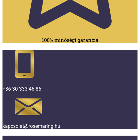
100% minőségi garancia
+36 30 333 46 86
kapcsolat@rosemaring.hu