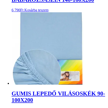
6 790
Ft
Kosárba teszem
GUMIS LEPEDŐ VILÁSOSKÉK 90-
100X200