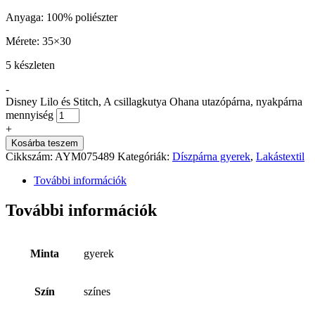
Anyaga: 100% poliészter
Mérete: 35×30
5 készleten
-
Disney Lilo és Stitch, A csillagkutya Ohana utazópárna, nyakpárna
mennyiség
+
Kosárba teszem
Cikkszám:
AYM075489
Kategóriák:
Díszpárna gyerek
,
Lakástextil
További információk
További információk
Minta
gyerek
Szín
színes