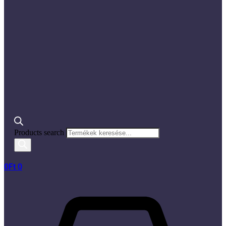
Products search
0
Ft
0