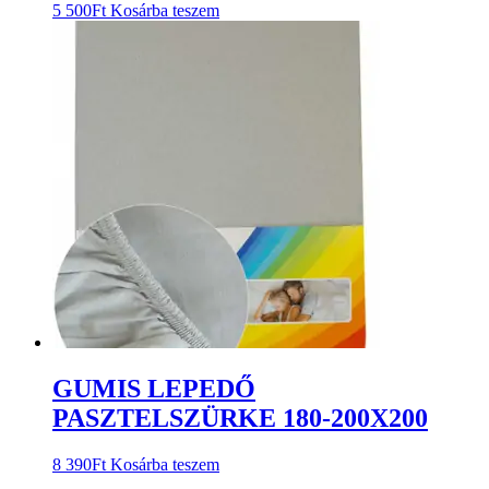
5 500
Ft
Kosárba teszem
GUMIS LEPEDŐ
PASZTELSZÜRKE 180-200X200
8 390
Ft
Kosárba teszem