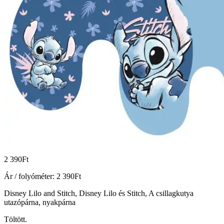
2 390
Ft
Ár / folyóméter:
2 390
Ft
Disney Lilo and Stitch, Disney Lilo és Stitch, A csillagkutya
utazópárna, nyakpárna
Töltött.