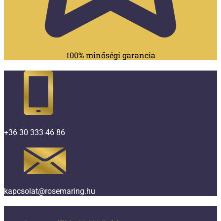
100% minőségi garancia
+36 30 333 46 86
kapcsolat@rosemaring.hu