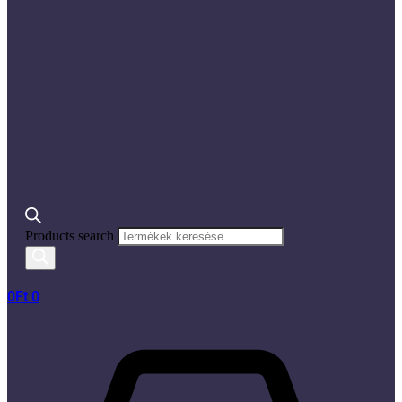
Products search
0
Ft
0