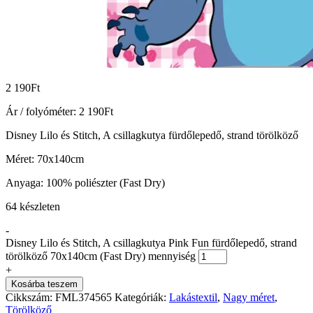
2 190
Ft
Ár / folyóméter:
2 190
Ft
Disney Lilo és Stitch, A csillagkutya fürdőlepedő, strand törölköző
Méret: 70x140cm
Anyaga: 100% poliészter (Fast Dry)
64 készleten
-
Disney Lilo és Stitch, A csillagkutya Pink Fun fürdőlepedő, strand
törölköző 70x140cm (Fast Dry) mennyiség
+
Kosárba teszem
Cikkszám:
FML374565
Kategóriák:
Lakástextil
,
Nagy méret
,
Törölköző