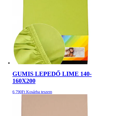
GUMIS LEPEDŐ LIME 140-
160X200
6 790
Ft
Kosárba teszem