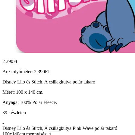
2 390
Ft
Ár / folyóméter:
2 390
Ft
Disney Lilo és Stitch, A csillagkutya polár takaró
Méret: 100 x 140 cm.
Anyaga: 100% Polar Fleece.
39 készleten
-
Disney Lilo és Stitch, A csillagkutya Pink Wave polár takaró
100x140cm mennyiség