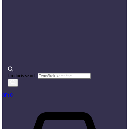
Products search
0
Ft
0