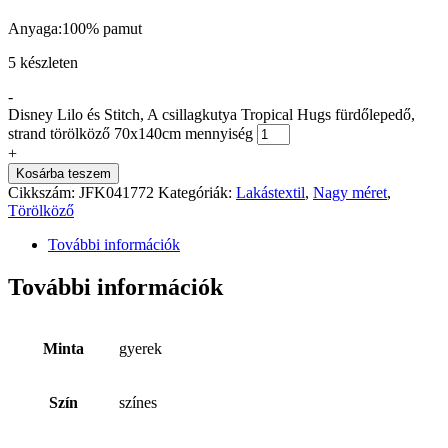
Anyaga:100% pamut
5 készleten
-
Disney Lilo és Stitch, A csillagkutya Tropical Hugs fürdőlepedő,
strand törölköző 70x140cm mennyiség
+
Kosárba teszem
Cikkszám:
JFK041772
Kategóriák:
Lakástextil
,
Nagy méret
,
Törölköző
További információk
További információk
Minta
gyerek
Szín
színes