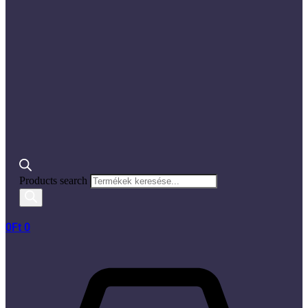
Products search
0
Ft
0