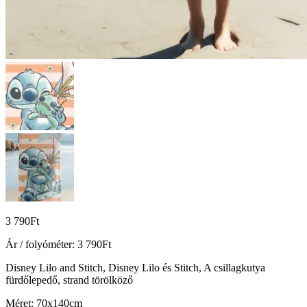
3 790
Ft
Ár / folyóméter:
3 790
Ft
Disney Lilo and Stitch, Disney Lilo és Stitch, A csillagkutya
fürdőlepedő, strand törölköző
Méret: 70x140cm