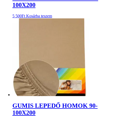
100X200
5 500
Ft
Kosárba teszem
GUMIS LEPEDŐ HOMOK 90-
100X200