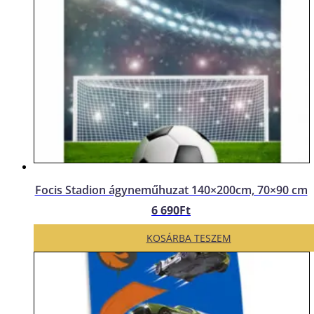
Focis Stadion ágyneműhuzat 140×200cm, 70×90 cm
6 690
Ft
KOSÁRBA TESZEM