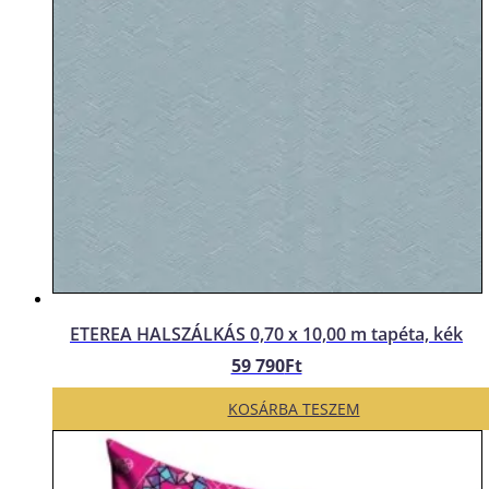
ETEREA HALSZÁLKÁS 0,70 x 10,00 m tapéta, kék
59 790
Ft
KOSÁRBA TESZEM