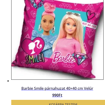
Barbie Smile párnahuzat 40×40 cm Velúr
990
Ft
KOSÁRBA TESZEM