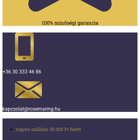
100% minőségi garancia
+36 30 333 46 86
kapcsolat@rosemaring.hu
Ingyen szállítás 30 000 Ft felett