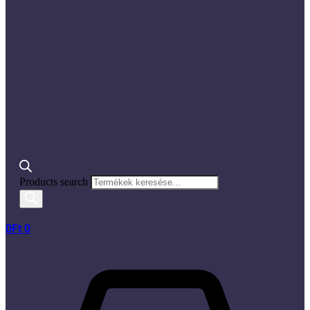
Products search
0
Ft
0