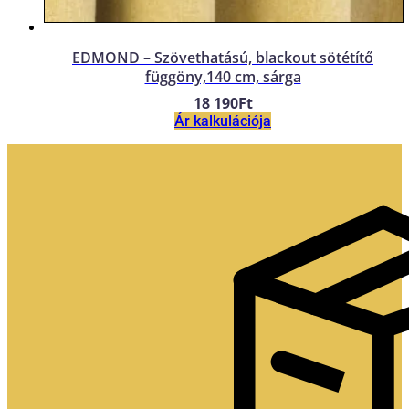
EDMOND – Szövethatású, blackout sötétítő
függöny,140 cm, sárga
18 190
Ft
Ár kalkulációja