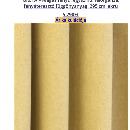
GRETA – Magas fényű, egyszínű, félorganza,
fényáteresztő függönyanyag, 295 cm, ekrü
5 790
Ft
Ár kalkulációja