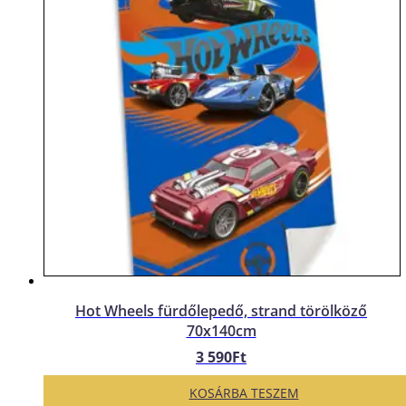
Hot Wheels fürdőlepedő, strand törölköző
70x140cm
3 590
Ft
KOSÁRBA TESZEM