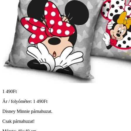
1 490
Ft
Ár / folyóméter:
1 490
Ft
Disney Minnie párnahuzat.
Csak párnahuzat!