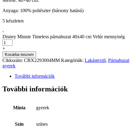
Mérete: 40×40 cm.
Anyaga: 100% poliészter (bársony hatású)
5 készleten
-
Disney Minnie Timeless párnahuzat 40x40 cm Velúr mennyiség
+
Kosárba teszem
Cikkszám:
CBX2293004MM
Kategóriák:
Lakástextil
,
Párnahuzat
gyerek
További információk
További információk
Minta
gyerek
Szín
színes