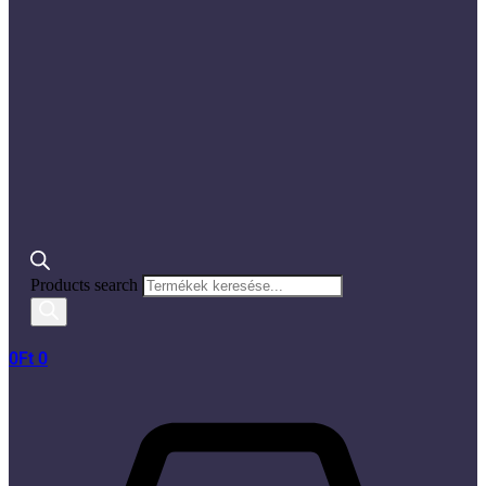
Products search
0
Ft
0