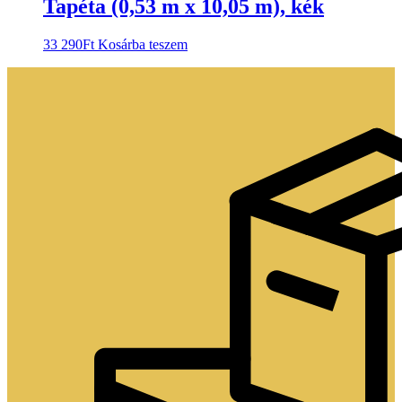
Tapéta (0,53 m x 10,05 m), kék
33 290
Ft
Kosárba teszem