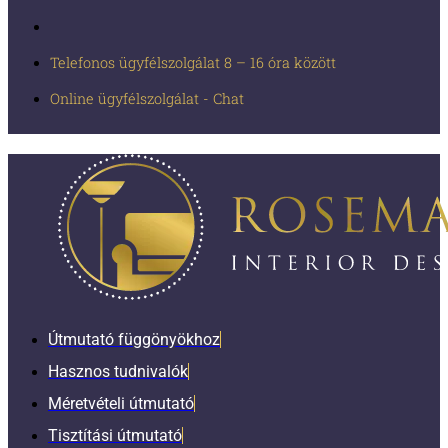
Telefonos ügyfélszolgálat 8 – 16 óra között
Online ügyfélszolgálat - Chat
Útmutató függönyökhoz
Hasznos tudnivalók
Méretvételi útmutató
Tisztítási útmutató