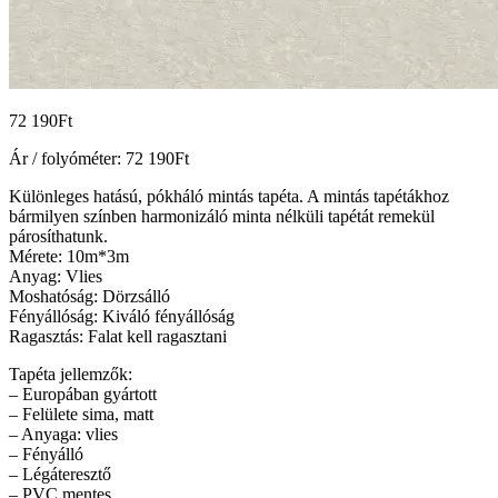
72 190
Ft
Ár / folyóméter:
72 190
Ft
Különleges hatású, pókháló mintás tapéta. A mintás tapétákhoz
bármilyen színben harmonizáló minta nélküli tapétát remekül
párosíthatunk.
Mérete: 10m*3m
Anyag: Vlies
Moshatóság: Dörzsálló
Fényállóság: Kiváló fényállóság
Ragasztás: Falat kell ragasztani
Tapéta jellemzők:
– Europában gyártott
– Felülete sima, matt
– Anyaga: vlies
– Fényálló
– Légáteresztő
– PVC mentes