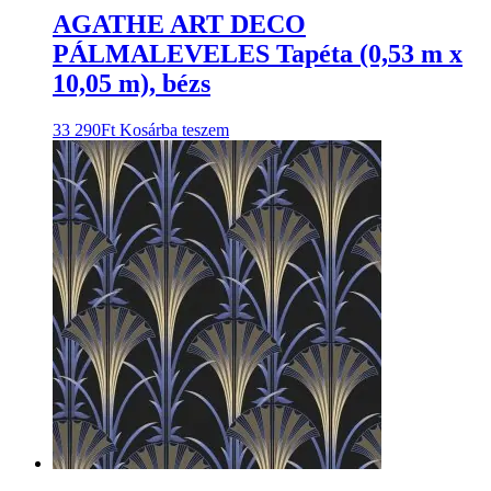
AGATHE ART DECO
PÁLMALEVELES Tapéta (0,53 m x
10,05 m), bézs
33 290
Ft
Kosárba teszem