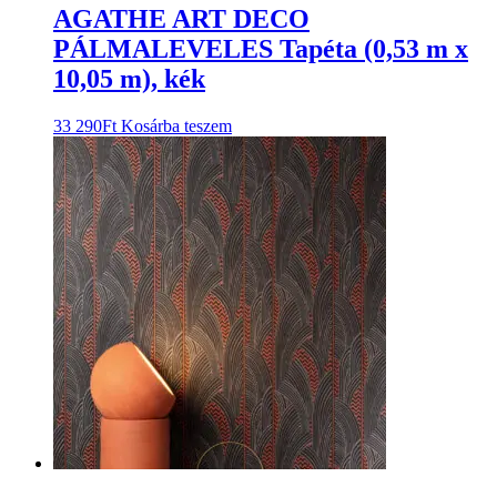
AGATHE ART DECO
PÁLMALEVELES Tapéta (0,53 m x
10,05 m), kék
33 290
Ft
Kosárba teszem