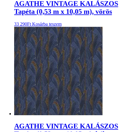
AGATHE VINTAGE KALÁSZOS
Tapéta (0,53 m x 10,05 m), vörös
33 290
Ft
Kosárba teszem
AGATHE VINTAGE KALÁSZOS