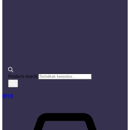
Products search
0
Ft
0