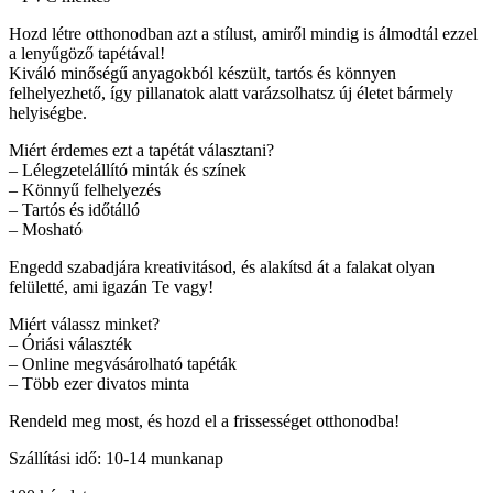
Hozd létre otthonodban azt a stílust, amiről mindig is álmodtál ezzel
a lenyűgöző tapétával!
Kiváló minőségű anyagokból készült, tartós és könnyen
felhelyezhető, így pillanatok alatt varázsolhatsz új életet bármely
helyiségbe.
Miért érdemes ezt a tapétát választani?
– Lélegzetelállító minták és színek
– Könnyű felhelyezés
– Tartós és időtálló
– Mosható
Engedd szabadjára kreativitásod, és alakítsd át a falakat olyan
felületté, ami igazán Te vagy!
Miért válassz minket?
– Óriási választék
– Online megvásárolható tapéták
– Több ezer divatos minta
Rendeld meg most, és hozd el a frissességet otthonodba!
Szállítási idő: 10-14 munkanap