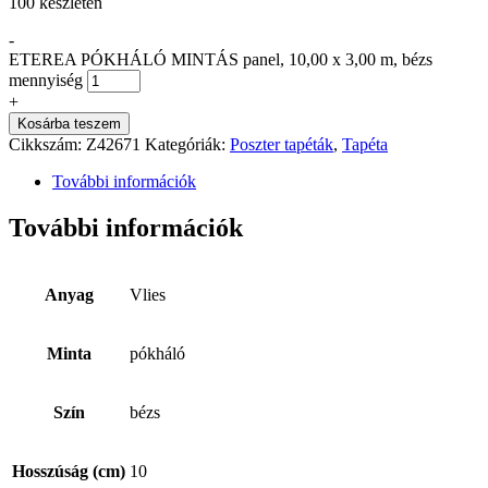
100 készleten
-
ETEREA PÓKHÁLÓ MINTÁS panel, 10,00 x 3,00 m, bézs
mennyiség
+
Kosárba teszem
Cikkszám:
Z42671
Kategóriák:
Poszter tapéták
,
Tapéta
További információk
További információk
Anyag
Vlies
Minta
pókháló
Szín
bézs
Hosszúság (cm)
10