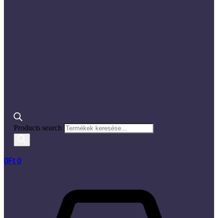
Products search
0
Ft
0