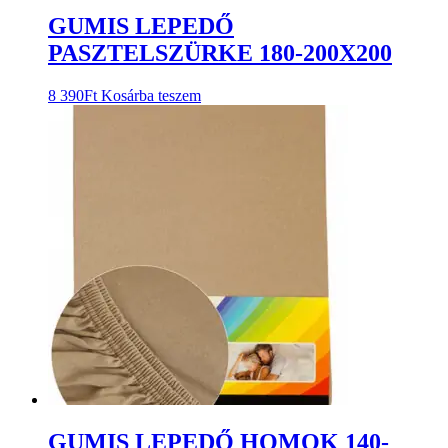
GUMIS LEPEDŐ
PASZTELSZÜRKE 180-200X200
8 390
Ft
Kosárba teszem
GUMIS LEPEDŐ HOMOK 140-