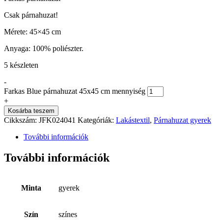
Csak párnahuzat!
Mérete: 45×45 cm
Anyaga: 100% poliészter.
5 készleten
-
Farkas Blue párnahuzat 45x45 cm mennyiség
+
Kosárba teszem
Cikkszám:
JFK024041
Kategóriák:
Lakástextil
,
Párnahuzat gyerek
További információk
További információk
Minta
gyerek
Szín
színes