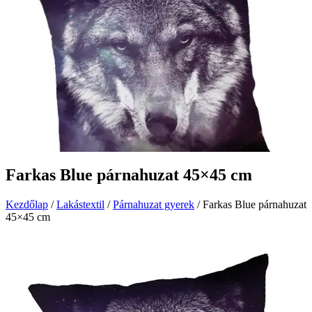
Farkas Blue párnahuzat 45×45 cm
Kezdőlap
/
Lakástextil
/
Párnahuzat gyerek
/ Farkas Blue párnahuzat
45×45 cm