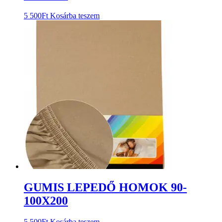
5 500
Ft
Kosárba teszem
GUMIS LEPEDŐ HOMOK 90-
100X200
5 500
Ft
Kosárba teszem