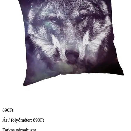
890
Ft
Ár / folyóméter:
890
Ft
Farkas párnahuzat