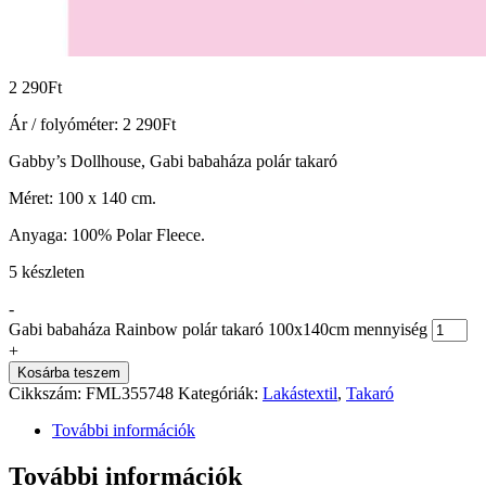
2 290
Ft
Ár / folyóméter:
2 290
Ft
Gabby’s Dollhouse, Gabi babaháza polár takaró
Méret: 100 x 140 cm.
Anyaga: 100% Polar Fleece.
5 készleten
-
Gabi babaháza Rainbow polár takaró 100x140cm mennyiség
+
Kosárba teszem
Cikkszám:
FML355748
Kategóriák:
Lakástextil
,
Takaró
További információk
További információk