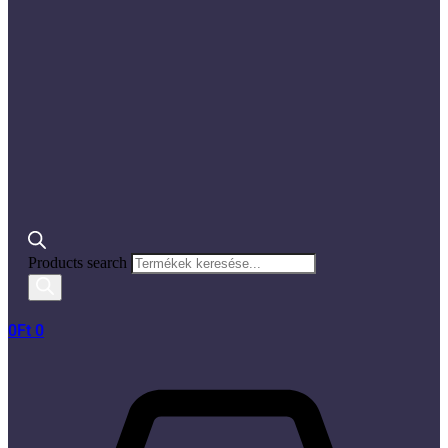
Products search
0
Ft
0