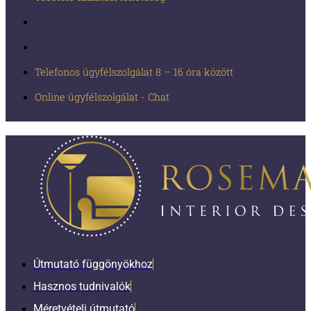
Telefonos ügyfélszolgálat 8 – 16 óra között
Online ügyfélszolgálat - Chat
Útmutató függönyökhoz
Hasznos tudnivalók
Méretvételi útmutató