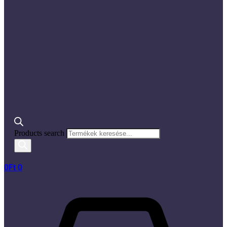
Products search
0
Ft
0