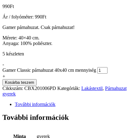
990
Ft
Ár / folyóméter:
990
Ft
Gamer párnahuzat. Csak párnahuzat!
Mérete: 40×40 cm.
Anyaga: 100% poliészter.
5 készleten
-
Gamer Classic párnahuzat 40x40 cm mennyiség
+
Kosárba teszem
Cikkszám:
CBX201006PD
Kategóriák:
Lakástextil
,
Párnahuzat
gyerek
További információk
További információk
Minta
gyerek