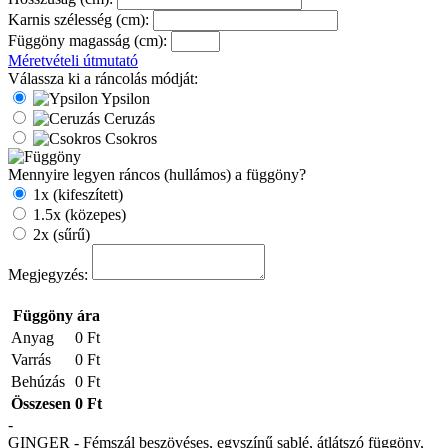
Karnis szélesség (cm):
Függöny magasság (cm):
Méretvételi útmutató
Válassza ki a ráncolás módját:
Ypsilon
Ceruzás
Csokros
Mennyire legyen ráncos (hullámos) a függöny?
1x (kifeszített)
1.5x (közepes)
2x (sűrű)
Megjegyzés:
Függöny ára
Anyag
0 Ft
Varrás
0 Ft
Behúzás
0 Ft
Összesen
0 Ft
-
GINGER - Fémszál beszövéses, egyszínű sablé, átlátszó függöny,