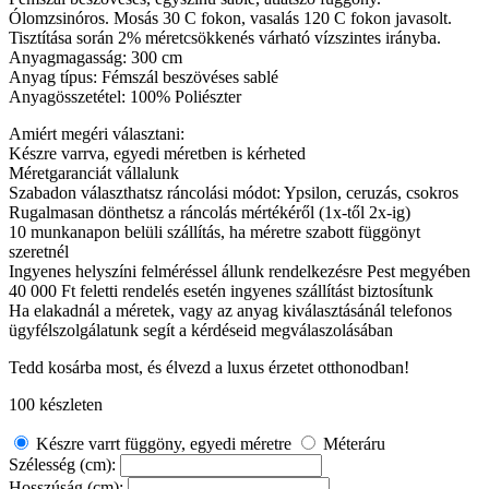
Ólomzsinóros. Mosás 30 C fokon, vasalás 120 C fokon javasolt.
Tisztítása során 2% méretcsökkenés várható vízszintes irányba.
Anyagmagasság: 300 cm
Anyag típus: Fémszál beszövéses sablé
Anyagösszetétel: 100% Poliészter
Amiért megéri választani:
Készre varrva, egyedi méretben is kérheted
Méretgaranciát vállalunk
Szabadon választhatsz ráncolási módot: Ypsilon, ceruzás, csokros
Rugalmasan dönthetsz a ráncolás mértékéről (1x-től 2x-ig)
10 munkanapon belüli szállítás, ha méretre szabott függönyt
szeretnél
Ingyenes helyszíni felméréssel állunk rendelkezésre Pest megyében
40 000 Ft feletti rendelés esetén ingyenes szállítást biztosítunk
Ha elakadnál a méretek, vagy az anyag kiválasztásánál telefonos
ügyfélszolgálatunk segít a kérdéseid megválaszolásában
Tedd kosárba most, és élvezd a luxus érzetet otthonodban!
100 készleten
Készre varrt függöny, egyedi méretre
Méteráru
Szélesség (cm):
Hosszúság (cm):