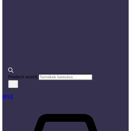
Products search
0
Ft
0