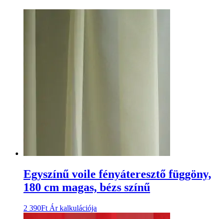
Egyszínű voile fényáteresztő függöny,
180 cm magas, bézs színű
2 390
Ft
Ár kalkulációja