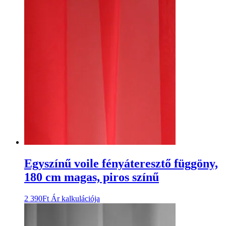
Egyszínű voile fényáteresztő függöny,
180 cm magas, piros színű
2 390
Ft
Ár kalkulációja