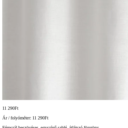
11 290
Ft
Ár / folyóméter:
11 290
Ft
Fémszál beszövéses, egyszínű sablé, átlátszó függöny.