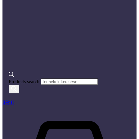
Products search
0
Ft
0