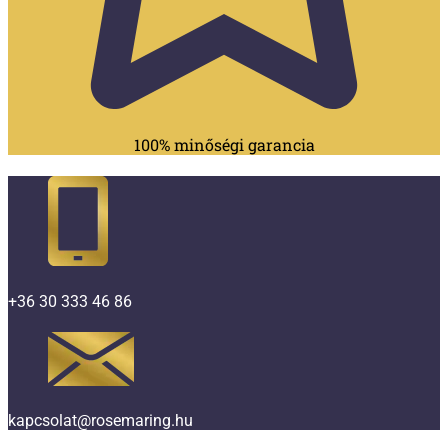
100% minőségi garancia
+36 30 333 46 86
kapcsolat@rosemaring.hu