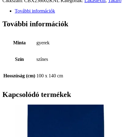
Cikkszám:
CBX236002KNL
Kategóriák:
Lakástextil
,
Takaró
További információk
További információk
Minta
gyerek
Szín
színes
Hosszúság (cm)
100 x 140 cm
Kapcsolódó termékek