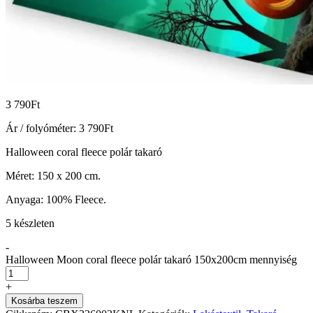
3 790
Ft
Ár / folyóméter:
3 790
Ft
Halloween coral fleece polár takaró
Méret: 150 x 200 cm.
Anyaga: 100% Fleece.
5 készleten
-
Halloween Moon coral fleece polár takaró 150x200cm mennyiség
+
Kosárba teszem