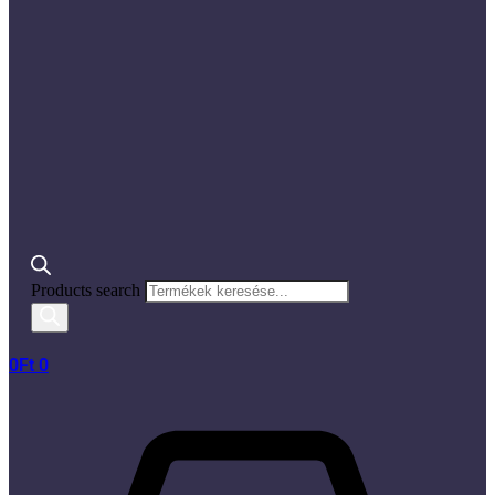
Products search
0
Ft
0