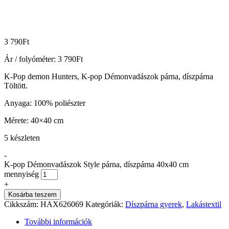
3 790
Ft
Ár / folyóméter:
3 790
Ft
K-Pop demon Hunters, K-pop Démonvadászok párna, díszpárna
Töltött.
Anyaga: 100% poliészter
Mérete: 40×40 cm
5 készleten
-
K-pop Démonvadászok Style párna, díszpárna 40x40 cm
mennyiség
+
Kosárba teszem
Cikkszám:
HAX626069
Kategóriák:
Díszpárna gyerek
,
Lakástextil
További információk