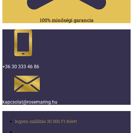
100% minőségi garancia
+36 30 333 46 86
kapcsolat@rosemaring.hu
Ingyen szállítás 30 000 Ft felett