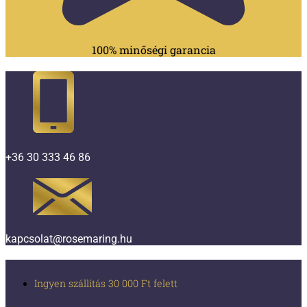
100% minőségi garancia
+36 30 333 46 86
kapcsolat@rosemaring.hu
Ingyen szállítás 30 000 Ft felett