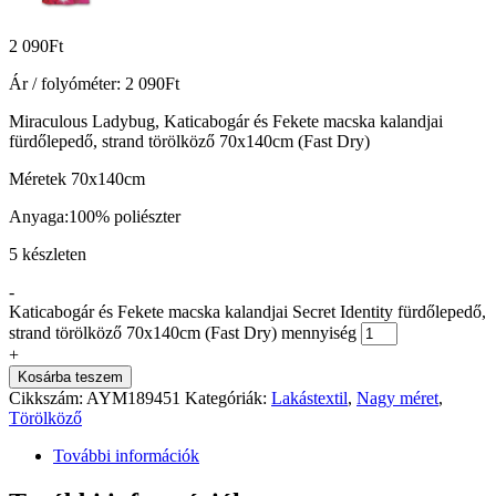
2 090
Ft
Ár / folyóméter:
2 090
Ft
Miraculous Ladybug, Katicabogár és Fekete macska kalandjai
fürdőlepedő, strand törölköző 70x140cm (Fast Dry)
Méretek 70x140cm
Anyaga:100% poliészter
5 készleten
-
Katicabogár és Fekete macska kalandjai Secret Identity fürdőlepedő,
strand törölköző 70x140cm (Fast Dry) mennyiség
+
Kosárba teszem
Cikkszám:
AYM189451
Kategóriák:
Lakástextil
,
Nagy méret
,
Törölköző
További információk