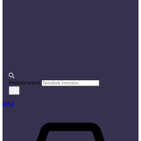
Products search
0
Ft
0