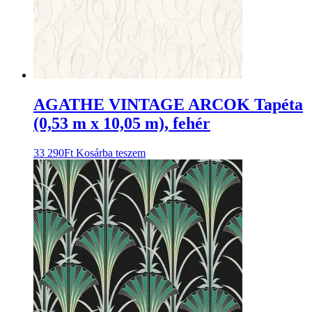
AGATHE VINTAGE ARCOK Tapéta
(0,53 m x 10,05 m), fehér
33 290
Ft
Kosárba teszem