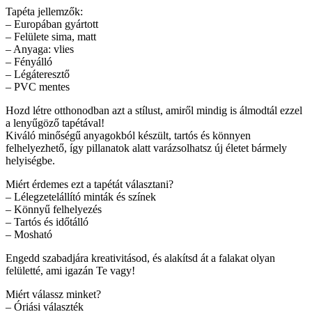
Tapéta jellemzők:
– Europában gyártott
– Felülete sima, matt
– Anyaga: vlies
– Fényálló
– Légáteresztő
– PVC mentes
Hozd létre otthonodban azt a stílust, amiről mindig is álmodtál ezzel
a lenyűgöző tapétával!
Kiváló minőségű anyagokból készült, tartós és könnyen
felhelyezhető, így pillanatok alatt varázsolhatsz új életet bármely
helyiségbe.
Miért érdemes ezt a tapétát választani?
– Lélegzetelállító minták és színek
– Könnyű felhelyezés
– Tartós és időtálló
– Mosható
Engedd szabadjára kreativitásod, és alakítsd át a falakat olyan
felületté, ami igazán Te vagy!
Miért válassz minket?
– Óriási választék