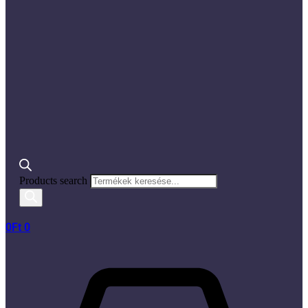
Products search
0
Ft
0