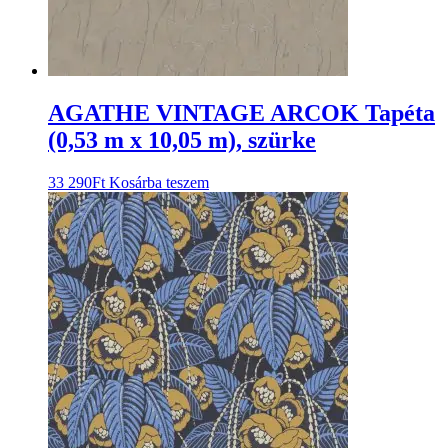
AGATHE VINTAGE ARCOK Tapéta
(0,53 m x 10,05 m), szürke
33 290
Ft
Kosárba teszem