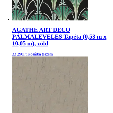
AGATHE ART DECO
PÁLMALEVELES Tapéta (0,53 m x
10,05 m), zöld
33 290
Ft
Kosárba teszem