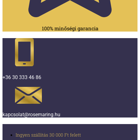
100% minőségi garancia
+36 30 333 46 86
kapcsolat@rosemaring.hu
Ingyen szállítás 30 000 Ft felett