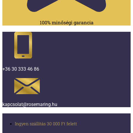
100% minőségi garancia
+36 30 333 46 86
kapcsolat@rosemaring.hu
Ingyen szállítás 30 000 Ft felett