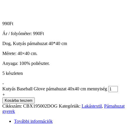
990
Ft
Ár / folyóméter:
990
Ft
Dog, Kutyás párnahuzat 40*40 cm
Mérete: 40×40 cm.
Anyaga: 100% poliészter.
5 készleten
-
Kutyás Baseball Glove párnahuzat 40x40 cm mennyiség
+
Kosárba teszem
Cikkszám:
CBX195002DOG
Kategóriák:
Lakástextil
,
Párnahuzat
gyerek
További információk