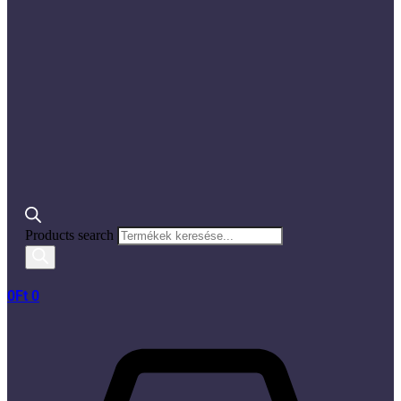
Products search
0
Ft
0