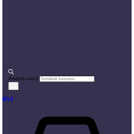
Products search
0
Ft
0