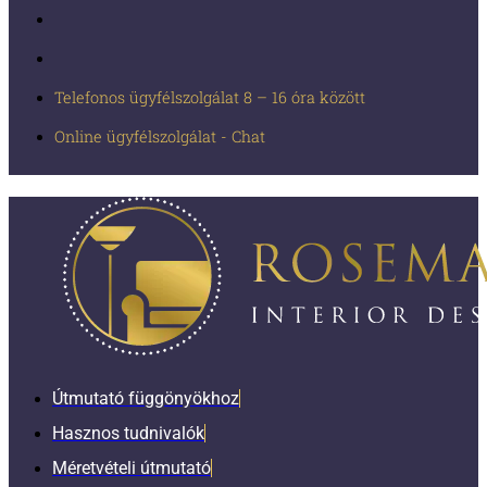
Telefonos ügyfélszolgálat 8 – 16 óra között
Online ügyfélszolgálat - Chat
Útmutató függönyökhoz
Hasznos tudnivalók
Méretvételi útmutató