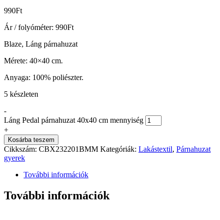
990
Ft
Ár / folyóméter:
990
Ft
Blaze, Láng párnahuzat
Mérete: 40×40 cm.
Anyaga: 100% poliészter.
5 készleten
-
Láng Pedal párnahuzat 40x40 cm mennyiség
+
Kosárba teszem
Cikkszám:
CBX232201BMM
Kategóriák:
Lakástextil
,
Párnahuzat
gyerek
További információk
További információk