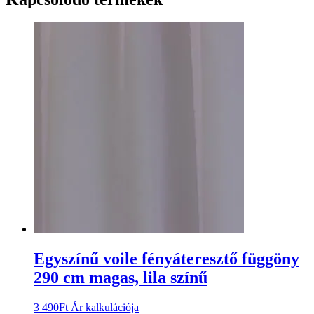
Egyszínű voile fényáteresztő függöny
290 cm magas, lila színű
3 490
Ft
Ár kalkulációja