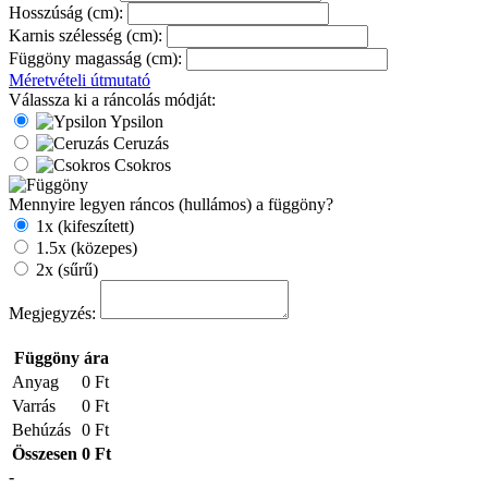
Hosszúság (cm):
Karnis szélesség (cm):
Függöny magasság (cm):
Méretvételi útmutató
Válassza ki a ráncolás módját:
Ypsilon
Ceruzás
Csokros
Mennyire legyen ráncos (hullámos) a függöny?
1x (kifeszített)
1.5x (közepes)
2x (sűrű)
Megjegyzés:
Függöny ára
Anyag
0 Ft
Varrás
0 Ft
Behúzás
0 Ft
Összesen
0 Ft
-