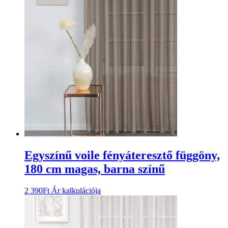
Egyszínű voile fényáteresztő függöny,
180 cm magas, barna színű
2 390
Ft
Ár kalkulációja