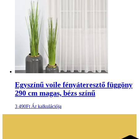
Egyszínű voile fényáteresztő függöny
290 cm magas, bézs színű
3 490
Ft
Ár kalkulációja