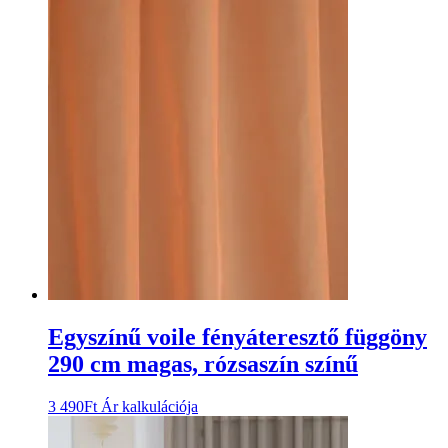
Egyszínű voile fényáteresztő függöny
290 cm magas, rózsaszín színű
3 490
Ft
Ár kalkulációja