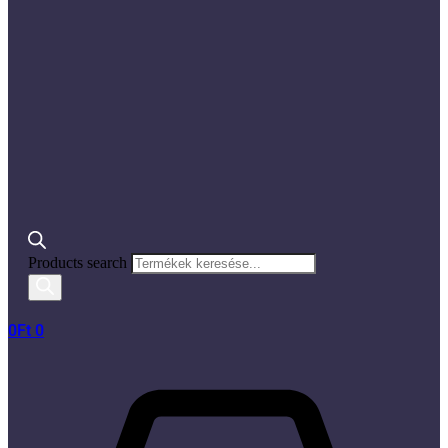
Products search
0
Ft
0