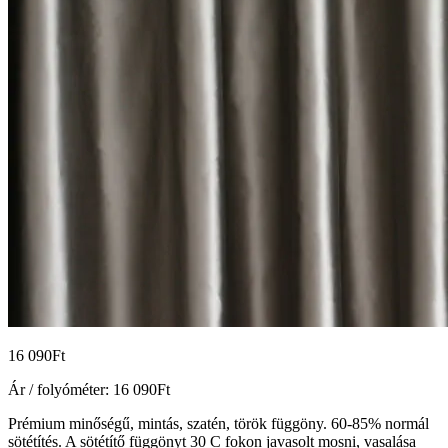
16 090
Ft
Ár / folyóméter:
16 090
Ft
Prémium minőségű, mintás, szatén, török függöny. 60-85% normál
sötétítés. A sötétítő függönyt 30 C fokon javasolt mosni, vasalása