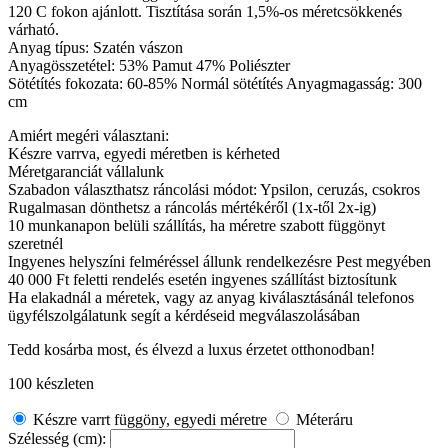
120 C fokon ajánlott. Tisztítása során 1,5%-os méretcsökkenés
várható.
Anyag típus: Szatén vászon
Anyagösszetétel: 53% Pamut 47% Poliészter
Sötétítés fokozata: 60-85% Normál sötétítés Anyagmagasság: 300
cm
Amiért megéri választani:
Készre varrva, egyedi méretben is kérheted
Méretgaranciát vállalunk
Szabadon választhatsz ráncolási módot: Ypsilon, ceruzás, csokros
Rugalmasan dönthetsz a ráncolás mértékéről (1x-től 2x-ig)
10 munkanapon belüli szállítás, ha méretre szabott függönyt
szeretnél
Ingyenes helyszíni felméréssel állunk rendelkezésre Pest megyében
40 000 Ft feletti rendelés esetén ingyenes szállítást biztosítunk
Ha elakadnál a méretek, vagy az anyag kiválasztásánál telefonos
ügyfélszolgálatunk segít a kérdéseid megválaszolásában
Tedd kosárba most, és élvezd a luxus érzetet otthonodban!
100 készleten
Készre varrt függöny, egyedi méretre
Méteráru
Szélesség (cm):