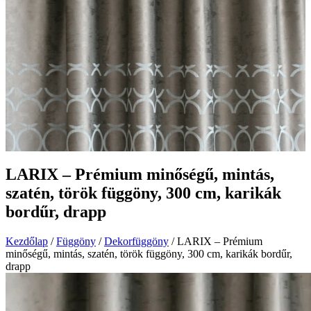
LARIX – Prémium minőségű, mintás,
szatén, török függöny, 300 cm, karikák
bordűr, drapp
Kezdőlap
/
Függöny
/
Dekorfüggöny
/ LARIX – Prémium
minőségű, mintás, szatén, török függöny, 300 cm, karikák bordűr,
drapp