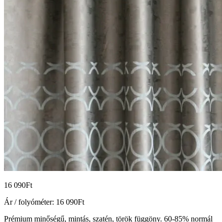
16 090
Ft
Ár / folyóméter:
16 090
Ft
Prémium minőségű, mintás, szatén, török függöny. 60-85% normál