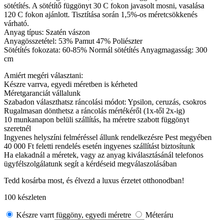
sötétítés. A sötétítő függönyt 30 C fokon javasolt mosni, vasalása
120 C fokon ajánlott. Tisztítása során 1,5%-os méretcsökkenés
várható.
Anyag típus: Szatén vászon
Anyagösszetétel: 53% Pamut 47% Poliészter
Sötétítés fokozata: 60-85% Normál sötétítés Anyagmagasság: 300
cm
Amiért megéri választani:
Készre varrva, egyedi méretben is kérheted
Méretgaranciát vállalunk
Szabadon választhatsz ráncolási módot: Ypsilon, ceruzás, csokros
Rugalmasan dönthetsz a ráncolás mértékéről (1x-től 2x-ig)
10 munkanapon belüli szállítás, ha méretre szabott függönyt
szeretnél
Ingyenes helyszíni felméréssel állunk rendelkezésre Pest megyében
40 000 Ft feletti rendelés esetén ingyenes szállítást biztosítunk
Ha elakadnál a méretek, vagy az anyag kiválasztásánál telefonos
ügyfélszolgálatunk segít a kérdéseid megválaszolásában
Tedd kosárba most, és élvezd a luxus érzetet otthonodban!
100 készleten
Készre varrt függöny, egyedi méretre
Méteráru