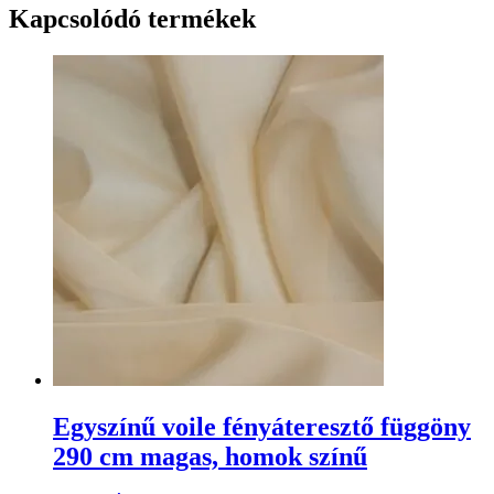
Kapcsolódó termékek
Egyszínű voile fényáteresztő függöny
290 cm magas, homok színű