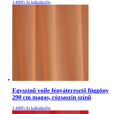
3 490
Ft
Ár kalkulációja
Egyszínű voile fényáteresztő függöny
290 cm magas, rózsaszín színű
3 490
Ft
Ár kalkulációja