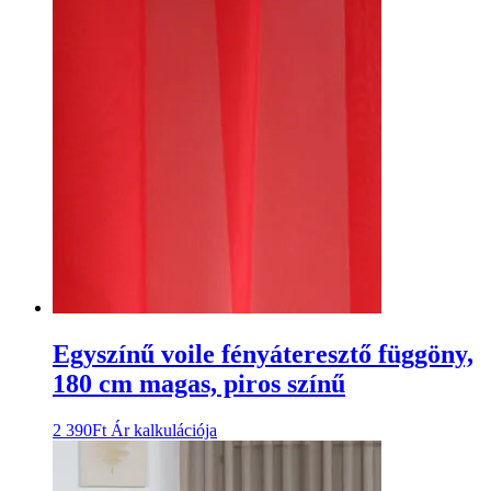
Egyszínű voile fényáteresztő függöny,
180 cm magas, piros színű
2 390
Ft
Ár kalkulációja