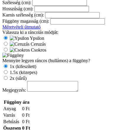
Szélesség (cm):
Hosszúság (cm):
Karnis szélesség (cm):
Függöny magasság (cm):
Méretvételi útmutató
Válassza ki a ráncolás módját:
Ypsilon
Ceruzás
Csokros
Mennyire legyen ráncos (hullámos) a függöny?
1x (kifeszített)
1.5x (közepes)
2x (sűrű)
Megjegyzés:
Függöny ára
Anyag
0 Ft
Varrás
0 Ft
Behúzás
0 Ft
Összesen
0 Ft