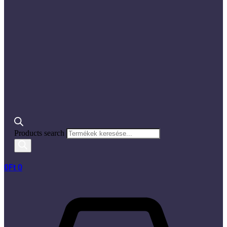
Products search
0
Ft
0