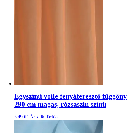
Egyszínű voile fényáteresztő függöny
290 cm magas, rózsaszín színű
3 490
Ft
Ár kalkulációja