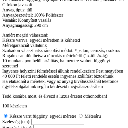
C fokon javasolt.
Anyag típus: tüll
Anyagösszetétel: 100% Poliészter
Vasalás: Könnyített vasalás
Anyagmagasság: 290 cm
Amiért megéri választani:
Készre varrva, egyedi méretben is kérheted
Méretgaranciát vállalunk
Szabadon választhatsz ráncolási módot: Ypsilon, ceruzás, csokros
Rugalmasan dönthetsz a ráncolás mértékéről (1x-től 2x-ig)
10 munkanapon belüli szállítás, ha méretre szabott függönyt
szeretnél
Ingyenes helyszíni felméréssel állunk rendelkezésre Pest megyében
40 000 Ft feletti rendelés esetén ingyenes szállítást biztosítunk
Ha elakadnál a méretek, vagy az anyag kiválasztásánál telefonos
ügyfélszolgálatunk segít a kérdéseid megválaszolásában
Tedd kosárba most, és élvezd a luxus érzetet otthonodban!
100 készleten
Készre varrt függöny, egyedi méretre
Méteráru
Szélesség (cm):
Hosszúság (cm):