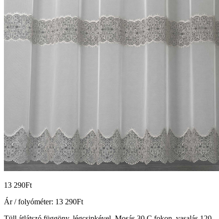
13 290
Ft
Ár / folyóméter:
13 290
Ft
Tüll átlátszó függöny, légcsipkével. Mosás 30 C fokon, vasalás 120