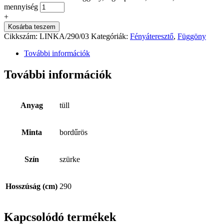
mennyiség
+
Kosárba teszem
Cikkszám:
LINKA/290/03
Kategóriák:
Fényáteresztő
,
Függöny
További információk
További információk
Anyag
tüll
Minta
bordűrös
Szín
szürke
Hosszúság (cm)
290
Kapcsolódó termékek