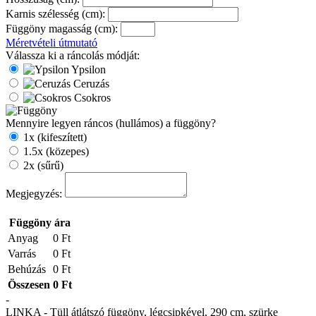
Karnis szélesség (cm):
Függöny magasság (cm):
Méretvételi útmutató
Válassza ki a ráncolás módját:
Ypsilon
Ceruzás
Csokros
Mennyire legyen ráncos (hullámos) a függöny?
1x (kifeszített)
1.5x (közepes)
2x (sűrű)
Megjegyzés:
Függöny ára
Anyag
0 Ft
Varrás
0 Ft
Behúzás
0 Ft
Összesen
0 Ft
-
LINKA - Tüll átlátszó függöny, légcsipkével, 290 cm, szürke