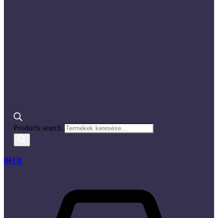
Products search
0
Ft
0