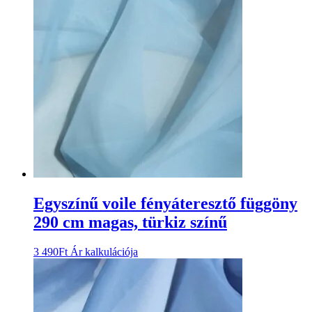
Egyszínű voile fényáteresztő függöny
290 cm magas, türkiz színű
3 490
Ft
Ár kalkulációja