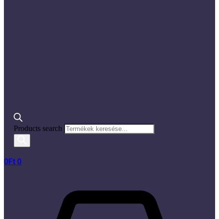
Products search
0
Ft
0