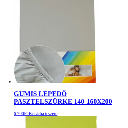
GUMIS LEPEDŐ
PASZTELSZÜRKE 140-160X200
6 790
Ft
Kosárba teszem