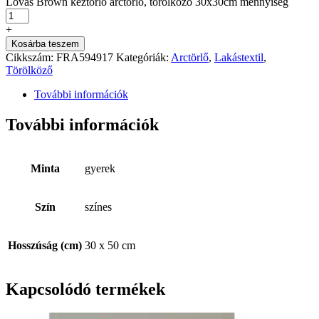
Lovas Brown kéztörlő arctörlő, törölköző 30x30cm mennyiség
+
Kosárba teszem
Cikkszám:
FRA594917
Kategóriák:
Arctörlő
,
Lakástextil
,
Törölköző
További információk
További információk
Minta
gyerek
Szín
színes
Hosszúság (cm)
30 x 50 cm
Kapcsolódó termékek