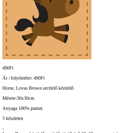
490
Ft
Ár / folyóméter:
490
Ft
Horse, Lovas Brown arctörlő kéztörlő
Mérete:30x30cm
Anyaga 100% pamut.
5 készleten
-