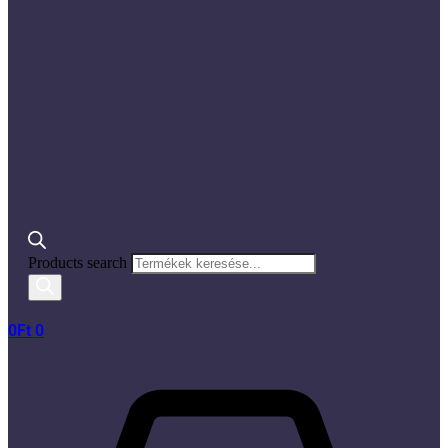
Products search
0
Ft
0