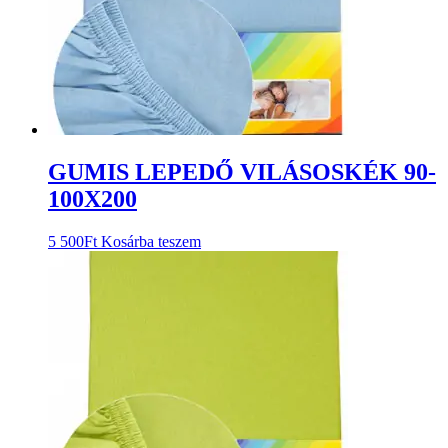
GUMIS LEPEDŐ VILÁSOSKÉK 90-
100X200
5 500
Ft
Kosárba teszem