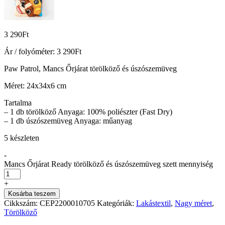
3 290
Ft
Ár / folyóméter:
3 290
Ft
Paw Patrol, Mancs Őrjárat törölköző és úszószemüveg
Méret: 24x34x6 cm
Tartalma
– 1 db törölköző Anyaga: 100% poliészter (Fast Dry)
– 1 db úszószemüveg Anyaga: műanyag
5 készleten
-
Mancs Őrjárat Ready törölköző és úszószemüveg szett mennyiség
+
Kosárba teszem
Cikkszám:
CEP2200010705
Kategóriák:
Lakástextil
,
Nagy méret
,
Törölköző