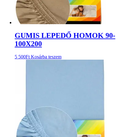
GUMIS LEPEDŐ HOMOK 90-
100X200
5 500
Ft
Kosárba teszem