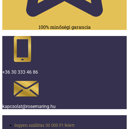
100% minőségi garancia
+36 30 333 46 86
kapcsolat@rosemaring.hu
Ingyen szállítás 30 000 Ft felett