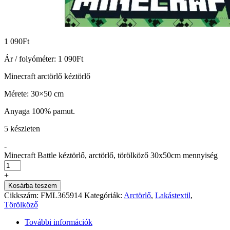
1 090
Ft
Ár / folyóméter:
1 090
Ft
Minecraft arctörlő kéztörlő
Mérete: 30×50 cm
Anyaga 100% pamut.
5 készleten
-
Minecraft Battle kéztörlő, arctörlő, törölköző 30x50cm mennyiség
+
Kosárba teszem
Cikkszám:
FML365914
Kategóriák:
Arctörlő
,
Lakástextil
,
Törölköző
További információk