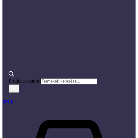
Products search
0
Ft
0