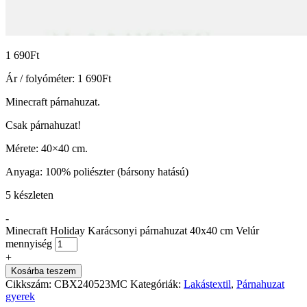
1 690
Ft
Ár / folyóméter:
1 690
Ft
Minecraft párnahuzat.
Csak párnahuzat!
Mérete: 40×40 cm.
Anyaga: 100% poliészter (bársony hatású)
5 készleten
-
Minecraft Holiday Karácsonyi párnahuzat 40x40 cm Velúr
mennyiség
+
Kosárba teszem
Cikkszám:
CBX240523MC
Kategóriák:
Lakástextil
,
Párnahuzat
gyerek