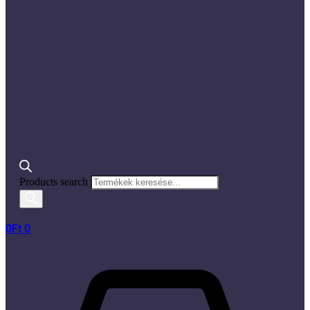
Products search
0
Ft
0