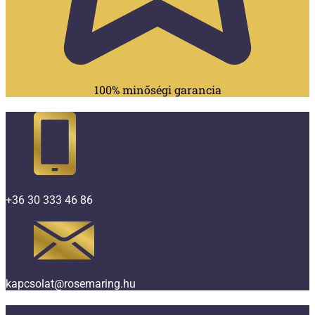
100% minőségi garancia
+36 30 333 46 86
kapcsolat@rosemaring.hu