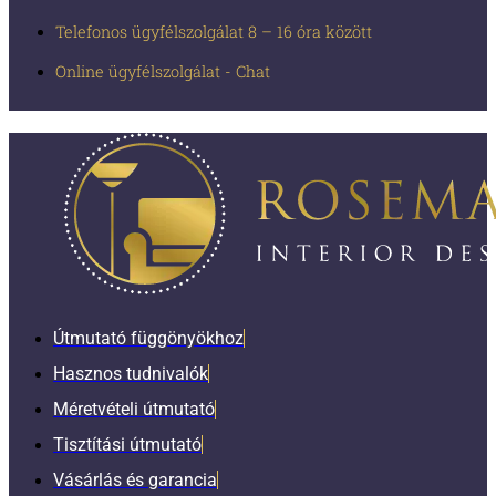
Telefonos ügyfélszolgálat 8 – 16 óra között
Online ügyfélszolgálat - Chat
Útmutató függönyökhoz
Hasznos tudnivalók
Méretvételi útmutató
Tisztítási útmutató
Vásárlás és garancia