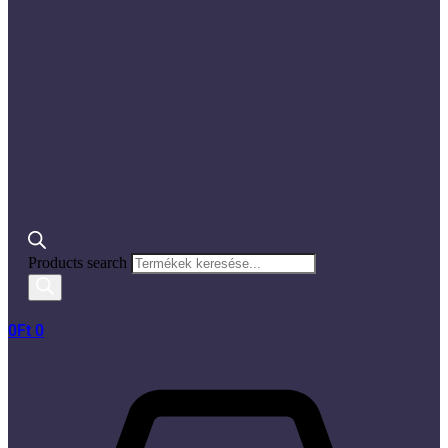
Products search
0
Ft
0