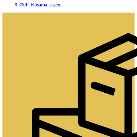
8 390
Ft
Kosárba teszem