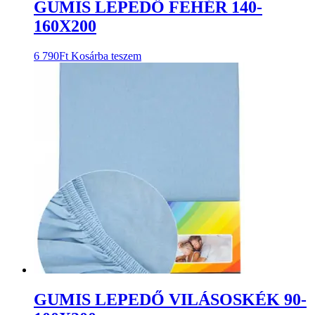
GUMIS LEPEDŐ FEHÉR 140-
160X200
6 790
Ft
Kosárba teszem
GUMIS LEPEDŐ VILÁSOSKÉK 90-