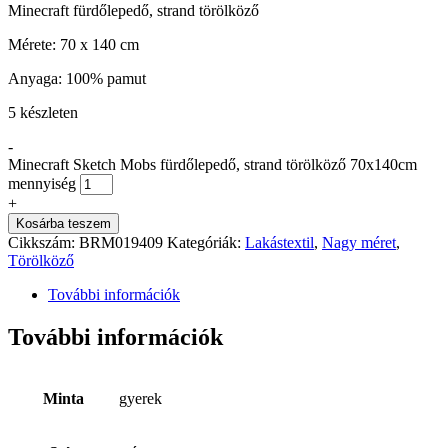
Minecraft fürdőlepedő, strand törölköző
Mérete: 70 x 140 cm
Anyaga: 100% pamut
5 készleten
-
Minecraft Sketch Mobs fürdőlepedő, strand törölköző 70x140cm
mennyiség
+
Kosárba teszem
Cikkszám:
BRM019409
Kategóriák:
Lakástextil
,
Nagy méret
,
Törölköző
További információk
További információk
Minta
gyerek