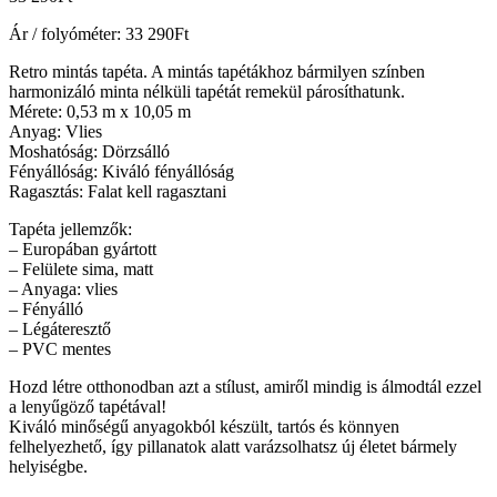
Ár / folyóméter:
33 290
Ft
Retro mintás tapéta. A mintás tapétákhoz bármilyen színben
harmonizáló minta nélküli tapétát remekül párosíthatunk.
Mérete: 0,53 m x 10,05 m
Anyag: Vlies
Moshatóság: Dörzsálló
Fényállóság: Kiváló fényállóság
Ragasztás: Falat kell ragasztani
Tapéta jellemzők:
– Europában gyártott
– Felülete sima, matt
– Anyaga: vlies
– Fényálló
– Légáteresztő
– PVC mentes
Hozd létre otthonodban azt a stílust, amiről mindig is álmodtál ezzel
a lenyűgöző tapétával!
Kiváló minőségű anyagokból készült, tartós és könnyen
felhelyezhető, így pillanatok alatt varázsolhatsz új életet bármely
helyiségbe.