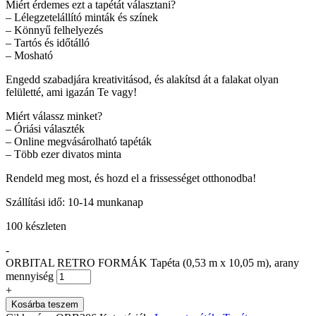
Miért érdemes ezt a tapétát választani?
– Lélegzetelállító minták és színek
– Könnyű felhelyezés
– Tartós és időtálló
– Mosható
Engedd szabadjára kreativitásod, és alakítsd át a falakat olyan
felületté, ami igazán Te vagy!
Miért válassz minket?
– Óriási választék
– Online megvásárolható tapéták
– Több ezer divatos minta
Rendeld meg most, és hozd el a frissességet otthonodba!
Szállítási idő: 10-14 munkanap
100 készleten
-
ORBITAL RETRO FORMÁK Tapéta (0,53 m x 10,05 m), arany
mennyiség
+
Kosárba teszem