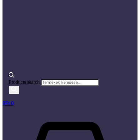
Products search
0
Ft
0