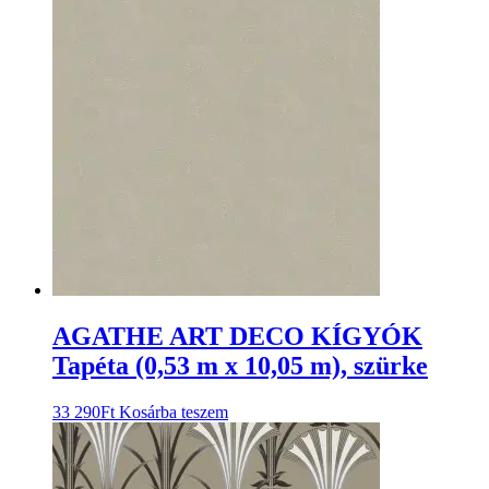
AGATHE ART DECO KÍGYÓK
Tapéta (0,53 m x 10,05 m), szürke
33 290
Ft
Kosárba teszem