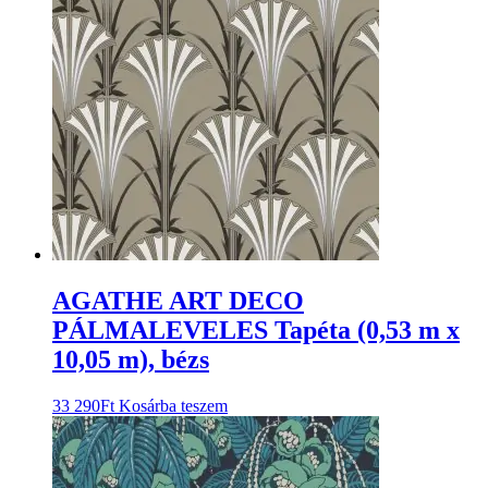
AGATHE ART DECO
PÁLMALEVELES Tapéta (0,53 m x
10,05 m), bézs
33 290
Ft
Kosárba teszem