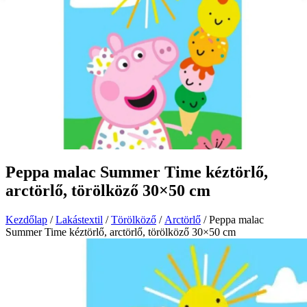
Peppa malac Summer Time kéztörlő,
arctörlő, törölköző 30×50 cm
Kezdőlap
/
Lakástextil
/
Törölköző
/
Arctörlő
/ Peppa malac
Summer Time kéztörlő, arctörlő, törölköző 30×50 cm