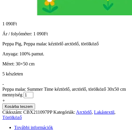
1 090
Ft
Ár / folyóméter:
1 090
Ft
Peppa Pig, Peppa malac kéztörlő arctörlő, törölköző
Anyaga: 100% pamut.
Méret: 30×50 cm
5 készleten
-
Peppa malac Summer Time kéztörlő, arctörlő, törölköző 30x50 cm
mennyiség
+
Kosárba teszem
Cikkszám:
CBX211097PP
Kategóriák:
Arctörlő
,
Lakástextil
,
Törölköző
További információk