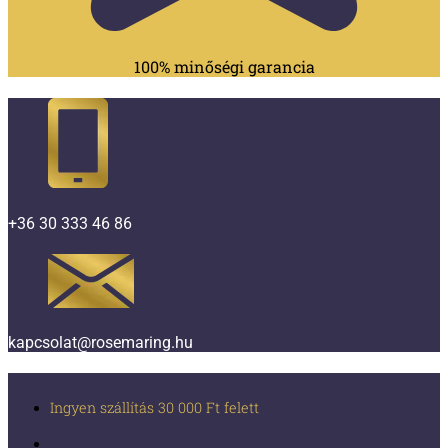
100% minőségi garancia
+36 30 333 46 86
kapcsolat@rosemaring.hu
Ingyen szállítás 30 000 Ft felett