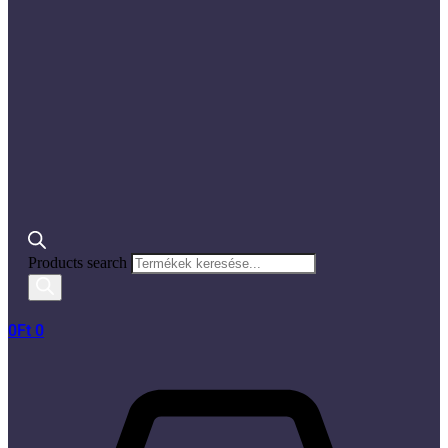
Products search
0
Ft
0