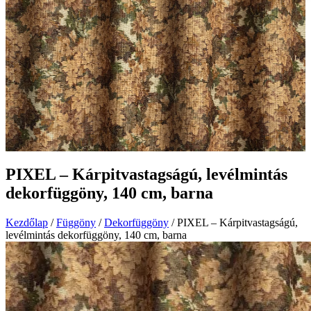
PIXEL – Kárpitvastagságú, levélmintás
dekorfüggöny, 140 cm, barna
Kezdőlap
/
Függöny
/
Dekorfüggöny
/ PIXEL – Kárpitvastagságú,
levélmintás dekorfüggöny, 140 cm, barna