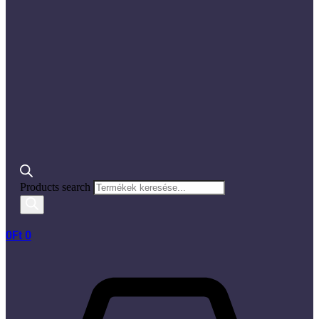
Products search
0
Ft
0