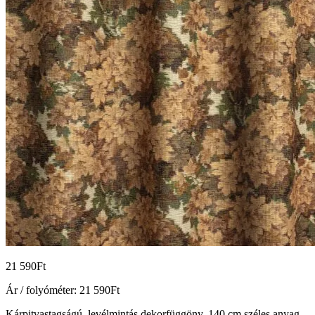
21 590
Ft
Ár / folyóméter:
21 590
Ft
Kárpitvastagságú, levélmintás dekorfüggöny, 140 cm széles anyag.