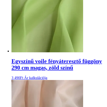
Egyszínű voile fényáteresztő függöny
290 cm magas, zöld színű
3 490
Ft
Ár kalkulációja