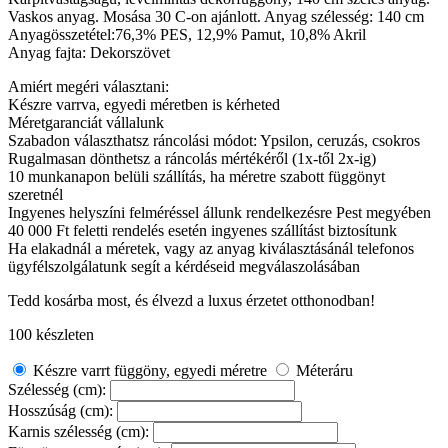
Vaskos anyag. Mosása 30 C-on ajánlott. Anyag szélesség: 140 cm
Anyagösszetétel:76,3% PES, 12,9% Pamut, 10,8% Akril
Anyag fajta: Dekorszövet
Amiért megéri választani:
Készre varrva, egyedi méretben is kérheted
Méretgaranciát vállalunk
Szabadon választhatsz ráncolási módot: Ypsilon, ceruzás, csokros
Rugalmasan dönthetsz a ráncolás mértékéről (1x-től 2x-ig)
10 munkanapon belüli szállítás, ha méretre szabott függönyt
szeretnél
Ingyenes helyszíni felméréssel állunk rendelkezésre Pest megyében
40 000 Ft feletti rendelés esetén ingyenes szállítást biztosítunk
Ha elakadnál a méretek, vagy az anyag kiválasztásánál telefonos
ügyfélszolgálatunk segít a kérdéseid megválaszolásában
Tedd kosárba most, és élvezd a luxus érzetet otthonodban!
100 készleten
Készre varrt függöny, egyedi méretre
Méteráru
Szélesség (cm):
Hosszúság (cm):
Karnis szélesség (cm):