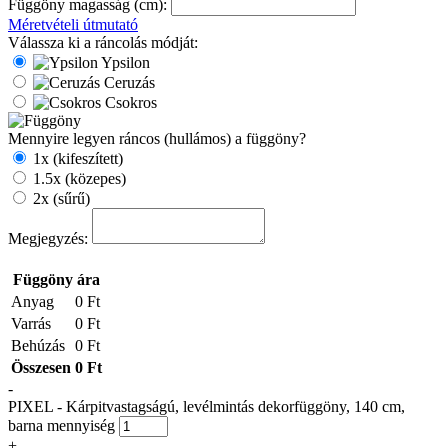
Függöny magasság (cm):
Méretvételi útmutató
Válassza ki a ráncolás módját:
Ypsilon
Ceruzás
Csokros
Mennyire legyen ráncos (hullámos) a függöny?
1x (kifeszített)
1.5x (közepes)
2x (sűrű)
Megjegyzés:
Függöny ára
Anyag
0 Ft
Varrás
0 Ft
Behúzás
0 Ft
Összesen
0 Ft
-
PIXEL - Kárpitvastagságú, levélmintás dekorfüggöny, 140 cm,
barna mennyiség
+