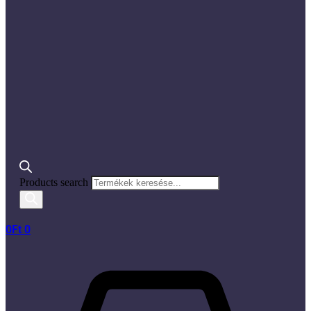
Products search
0
Ft
0