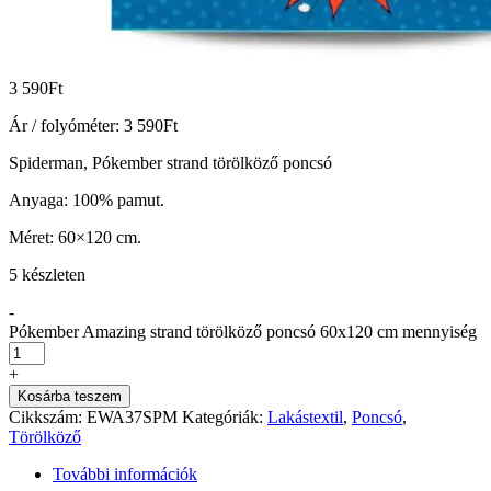
3 590
Ft
Ár / folyóméter:
3 590
Ft
Spiderman, Pókember strand törölköző poncsó
Anyaga: 100% pamut.
Méret: 60×120 cm.
5 készleten
-
Pókember Amazing strand törölköző poncsó 60x120 cm mennyiség
+
Kosárba teszem
Cikkszám:
EWA37SPM
Kategóriák:
Lakástextil
,
Poncsó
,
Törölköző
További információk