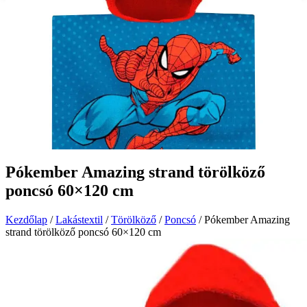
Pókember Amazing strand törölköző
poncsó 60×120 cm
Kezdőlap
/
Lakástextil
/
Törölköző
/
Poncsó
/ Pókember Amazing
strand törölköző poncsó 60×120 cm