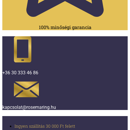
100% minőségi garancia
+36 30 333 46 86
kapcsolat@rosemaring.hu
Ingyen szállítás 30 000 Ft felett