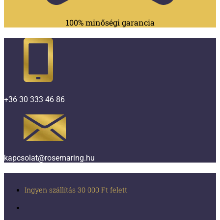
100% minőségi garancia
+36 30 333 46 86
kapcsolat@rosemaring.hu
Ingyen szállítás 30 000 Ft felett