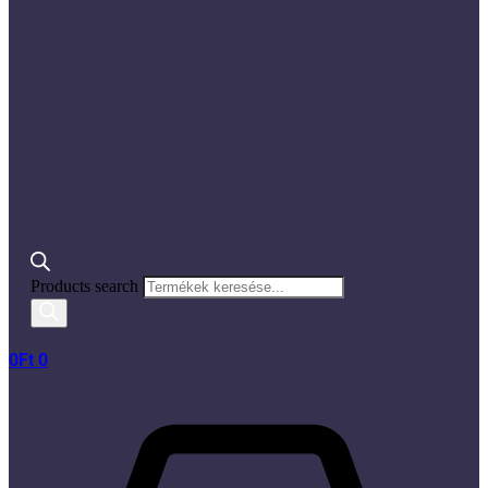
Products search
0
Ft
0