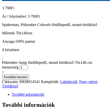
3 790
Ft
Ár / folyóméter:
3 790
Ft
Spiderman, Pókember Cobweb fürdőlepedő, strand törölköző
Méretek 70x140cm
Anyaga:100% pamut
4 készleten
-
Pókember Jump fürdőlepedő, strand törölköző 70x140 cm
mennyiség
+
Kosárba teszem
Cikkszám:
BRM014541
Kategóriák:
Lakástextil
,
Nagy méret
,
Törölköző
További információk
További információk