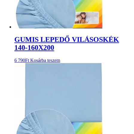
GUMIS LEPEDŐ VILÁSOSKÉK
140-160X200
6 790
Ft
Kosárba teszem