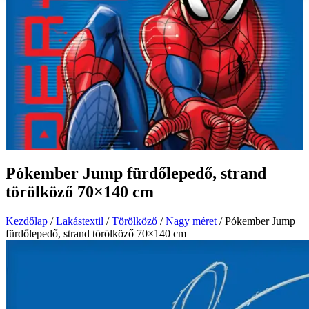
Pókember Jump fürdőlepedő, strand
törölköző 70×140 cm
Kezdőlap
/
Lakástextil
/
Törölköző
/
Nagy méret
/ Pókember Jump
fürdőlepedő, strand törölköző 70×140 cm