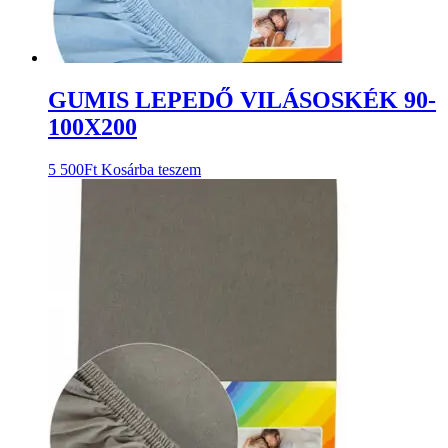
GUMIS LEPEDŐ VILÁSOSKÉK 90-
100X200
5 500
Ft
Kosárba teszem