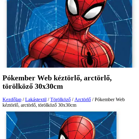
Pókember Web kéztörlő, arctörlő,
törölköző 30x30cm
Kezdőlap
/
Lakástextil
/
Törölköző
/
Arctörlő
/ Pókember Web
kéztörlő, arctörlő, törölköző 30x30cm