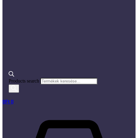
Products search
0
Ft
0