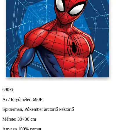
690
Ft
Ár / folyóméter:
690
Ft
Spiderman, Pókember arctörlő kéztörlő
Mérete: 30×30 cm
Anyaga 100% pamut.