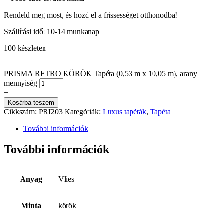
Rendeld meg most, és hozd el a frissességet otthonodba!
Szállítási idő: 10-14 munkanap
100 készleten
-
PRISMA RETRO KÖRÖK Tapéta (0,53 m x 10,05 m), arany
mennyiség
+
Kosárba teszem
Cikkszám:
PRI203
Kategóriák:
Luxus tapéták
,
Tapéta
További információk
További információk
Anyag
Vlies
Minta
körök