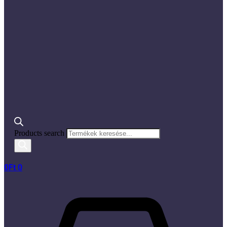
Products search
0
Ft
0