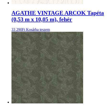
AGATHE VINTAGE ARCOK Tapéta
(0,53 m x 10,05 m), fehér
33 290
Ft
Kosárba teszem