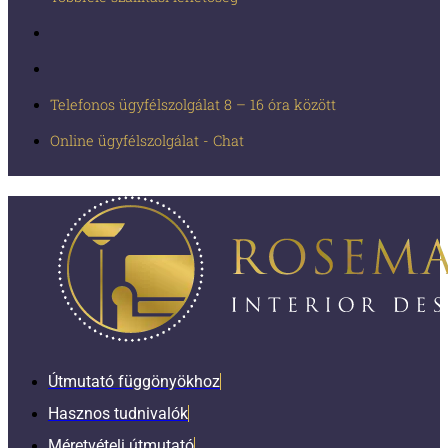
Telefonos ügyfélszolgálat 8 – 16 óra között
Online ügyfélszolgálat - Chat
Útmutató függönyökhoz
Hasznos tudnivalók
Méretvételi útmutató