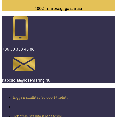
100% minőségi garancia
+36 30 333 46 86
kapcsolat@rosemaring.hu
Ingyen szállítás 30 000 Ft felett
Többféle szállítási lehetőség