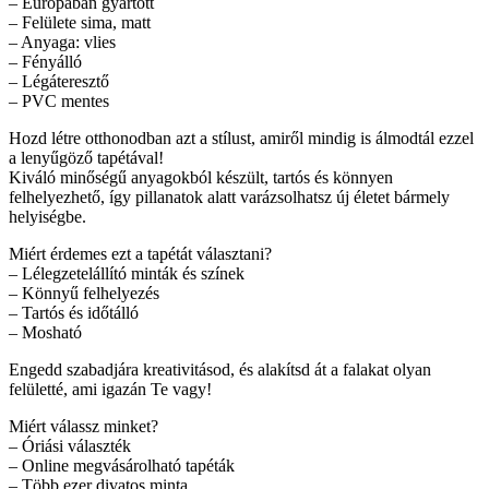
– Europában gyártott
– Felülete sima, matt
– Anyaga: vlies
– Fényálló
– Légáteresztő
– PVC mentes
Hozd létre otthonodban azt a stílust, amiről mindig is álmodtál ezzel
a lenyűgöző tapétával!
Kiváló minőségű anyagokból készült, tartós és könnyen
felhelyezhető, így pillanatok alatt varázsolhatsz új életet bármely
helyiségbe.
Miért érdemes ezt a tapétát választani?
– Lélegzetelállító minták és színek
– Könnyű felhelyezés
– Tartós és időtálló
– Mosható
Engedd szabadjára kreativitásod, és alakítsd át a falakat olyan
felületté, ami igazán Te vagy!
Miért válassz minket?
– Óriási választék
– Online megvásárolható tapéták
– Több ezer divatos minta