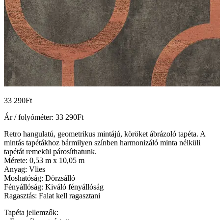
33 290
Ft
Ár / folyóméter:
33 290
Ft
Retro hangulatú, geometrikus mintájú, köröket ábrázoló tapéta. A
mintás tapétákhoz bármilyen színben harmonizáló minta nélküli
tapétát remekül párosíthatunk.
Mérete: 0,53 m x 10,05 m
Anyag: Vlies
Moshatóság: Dörzsálló
Fényállóság: Kiváló fényállóság
Ragasztás: Falat kell ragasztani
Tapéta jellemzők: