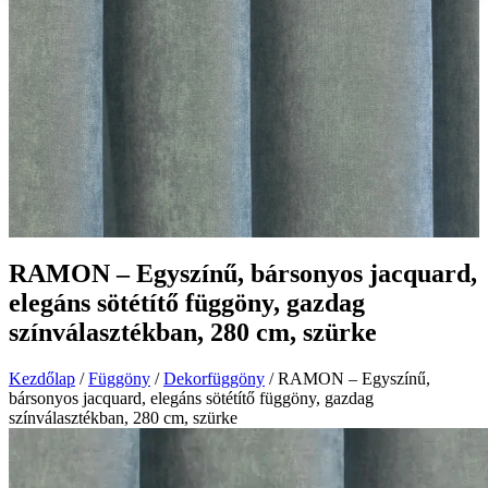
RAMON – Egyszínű, bársonyos jacquard,
elegáns sötétítő függöny, gazdag
színválasztékban, 280 cm, szürke
Kezdőlap
/
Függöny
/
Dekorfüggöny
/ RAMON – Egyszínű,
bársonyos jacquard, elegáns sötétítő függöny, gazdag
színválasztékban, 280 cm, szürke