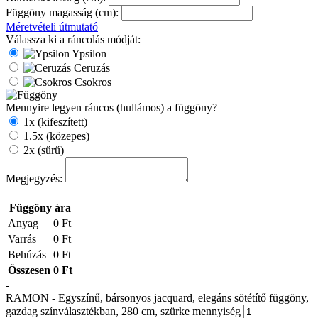
Függöny magasság (cm):
Méretvételi útmutató
Válassza ki a ráncolás módját:
Ypsilon
Ceruzás
Csokros
Mennyire legyen ráncos (hullámos) a függöny?
1x (kifeszített)
1.5x (közepes)
2x (sűrű)
Megjegyzés:
Függöny ára
Anyag
0 Ft
Varrás
0 Ft
Behúzás
0 Ft
Összesen
0 Ft
-
RAMON - Egyszínű, bársonyos jacquard, elegáns sötétítő függöny,
gazdag színválasztékban, 280 cm, szürke mennyiség