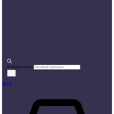
Products search
0
Ft
0