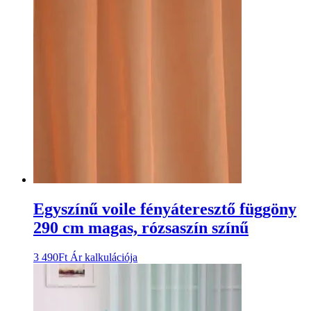
Egyszínű voile fényáteresztő függöny
290 cm magas, rózsaszín színű
3 490
Ft
Ár kalkulációja