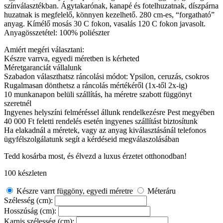
színválasztékban. Ágytakarónak, kanapé és fotelhuzatnak, díszpárna
huzatnak is megfelelő, könnyen kezelhető. 280 cm-es, “forgatható”
anyag. Kímélő mosás 30 C fokon, vasalás 120 C fokon javasolt.
Anyagösszetétel: 100% poliészter
Amiért megéri választani:
Készre varrva, egyedi méretben is kérheted
Méretgaranciát vállalunk
Szabadon választhatsz ráncolási módot: Ypsilon, ceruzás, csokros
Rugalmasan dönthetsz a ráncolás mértékéről (1x-től 2x-ig)
10 munkanapon belüli szállítás, ha méretre szabott függönyt
szeretnél
Ingyenes helyszíni felméréssel állunk rendelkezésre Pest megyében
40 000 Ft feletti rendelés esetén ingyenes szállítást biztosítunk
Ha elakadnál a méretek, vagy az anyag kiválasztásánál telefonos
ügyfélszolgálatunk segít a kérdéseid megválaszolásában
Tedd kosárba most, és élvezd a luxus érzetet otthonodban!
100 készleten
Készre varrt függöny, egyedi méretre
Méteráru
Szélesség (cm):
Hosszúság (cm):
Karnis szélesség (cm):