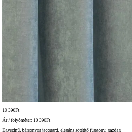
10 390
Ft
Ár / folyóméter:
10 390
Ft
Egyszínű, bársonyos jacquard, elegáns sötétítő függöny, gazdag