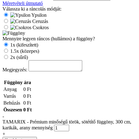
Méretvételi útmutató
Válassza ki a ráncolás módját:
Ypsilon
Ceruzás
Csokros
Mennyire legyen ráncos (hullámos) a függöny?
1x (kifeszített)
1.5x (közepes)
2x (sűrű)
Megjegyzés:
Függöny ára
Anyag
0 Ft
Varrás
0 Ft
Behúzás
0 Ft
Összesen
0 Ft
-
TAMARIX - Prémium minőségű török, sötétítő függöny, 300 cm,
karikák, arany mennyiség
+