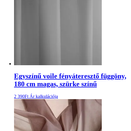
Egyszínű voile fényáteresztő függöny,
180 cm magas, szürke színű
2 390
Ft
Ár kalkulációja