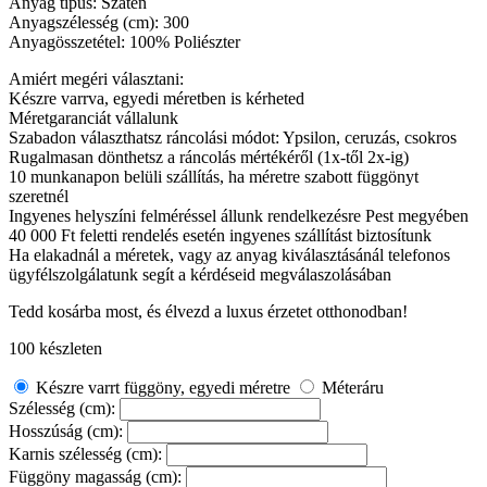
Anyag típus: Szatén
Anyagszélesség (cm): 300
Anyagösszetétel: 100% Poliészter
Amiért megéri választani:
Készre varrva, egyedi méretben is kérheted
Méretgaranciát vállalunk
Szabadon választhatsz ráncolási módot: Ypsilon, ceruzás, csokros
Rugalmasan dönthetsz a ráncolás mértékéről (1x-től 2x-ig)
10 munkanapon belüli szállítás, ha méretre szabott függönyt
szeretnél
Ingyenes helyszíni felméréssel állunk rendelkezésre Pest megyében
40 000 Ft feletti rendelés esetén ingyenes szállítást biztosítunk
Ha elakadnál a méretek, vagy az anyag kiválasztásánál telefonos
ügyfélszolgálatunk segít a kérdéseid megválaszolásában
Tedd kosárba most, és élvezd a luxus érzetet otthonodban!
100 készleten
Készre varrt függöny, egyedi méretre
Méteráru
Szélesség (cm):
Hosszúság (cm):
Karnis szélesség (cm):
Függöny magasság (cm):