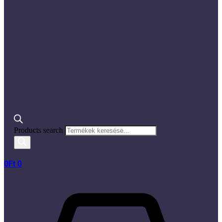
Products search
0
Ft
0