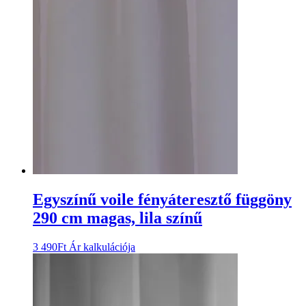
Egyszínű voile fényáteresztő függöny
290 cm magas, lila színű
3 490
Ft
Ár kalkulációja