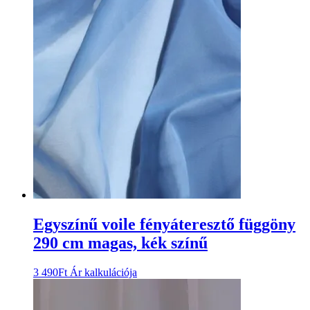
Egyszínű voile fényáteresztő függöny
290 cm magas, kék színű
3 490
Ft
Ár kalkulációja