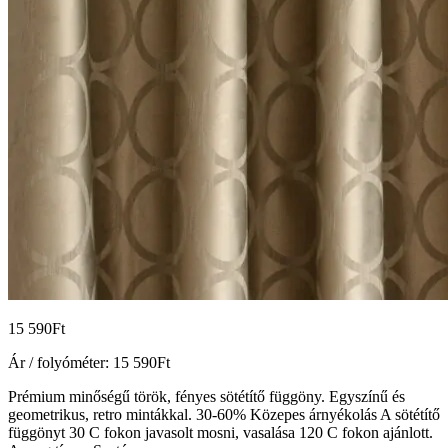
15 590
Ft
Ár / folyóméter:
15 590
Ft
Prémium minőségű török, fényes sötétítő függöny. Egyszínű és
geometrikus, retro mintákkal. 30-60% Közepes árnyékolás A sötétítő
függönyt 30 C fokon javasolt mosni, vasalása 120 C fokon ajánlott.